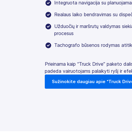
Integruota navigacija su planuojamai
Realaus laiko bendravimas su dispeč
Užduočių ir maršrutų valdymas sieki
procesus
Tachografo būsenos rodymas atitikt
Prieinama kaip “Truck Drive” paketo dalis
padeda vairuotojams palaikyti ryšį ir efek
Sužinokite daugiau apie “Truck Dri