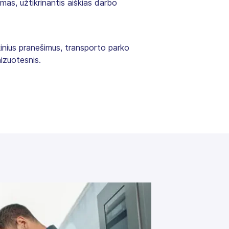
imas, užtikrinantis aiškias darbo
inius pranešimus, transporto parko
nizuotesnis.