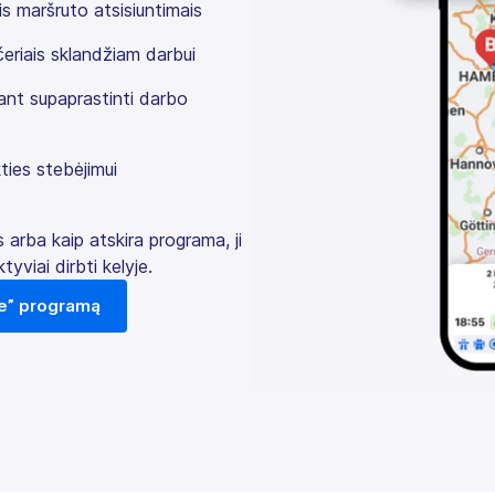
s maršruto atsisiuntimais
eriais sklandžiam darbui
ant supaprastinti darbo
ies stebėjimui
 arba kaip atskira programa, ji
tyviai dirbti kelyje.
ve” programą