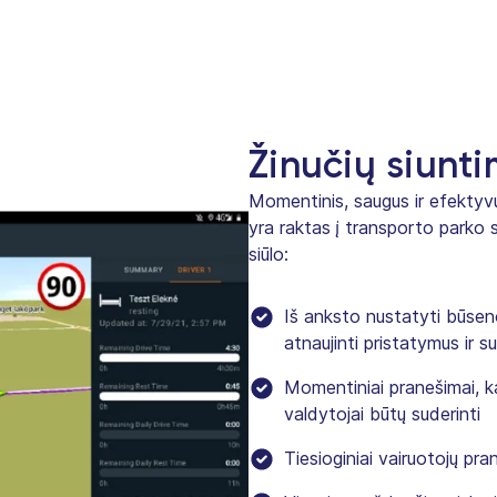
Žinučių siunt
Momentinis, saugus ir efektyvu
yra raktas į transporto park
siūlo:
Iš anksto nustatyti būseno
atnaujinti pristatymus ir
Momentiniai pranešimai, ka
valdytojai būtų suderinti
Tiesioginiai vairuotojų p