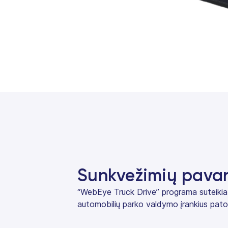
Sunkvežimių pava
“WebEye Truck Drive” programa suteikia
automobilių parko valdymo įrankius patog