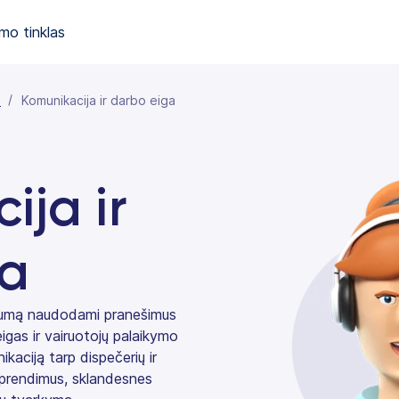
mo tinklas
e
Komunikacija ir darbo eiga
ija ir
ga
vumą naudodami pranešimus
igas ir vairuotojų palaikymo
kaciją tarp dispečerių ir
 sprendimus, sklandesnes