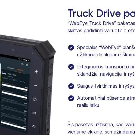
Truck Drive p
“WebEye Truck Drive” paketas
skirtas padidinti vairuotojo ef
Specialus “WebEye” planšet
užtikrinantis ilgaamžiškum
Integruotos transporto p
sklandžiai navigacijai ir ryš
Saugus tvirtinimas ir ryšys
Automatiniai būsenos atnau
realiu laiku
Šis paketas užtikrina, kad vairu
viename ekrane, sumažindamas