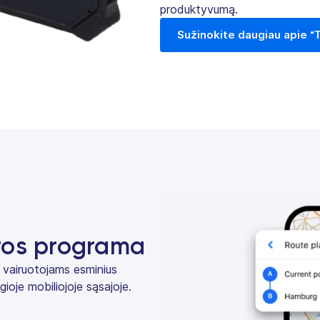
produktyvumą.
Sužinokite daugiau apie “
ros programa
 vairuotojams esminius
ioje mobiliojoje sąsajoje.