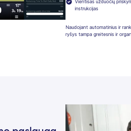
Vientisas užduočių priskyr
instrukcijas
Naudojant automatinius ir rank
ryšys tampa greitesnis ir orga