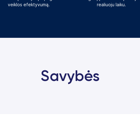
veiklos efektyvumą.
realiuoju laiku.
Savybės