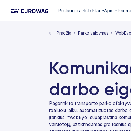
Paslaugos
Ištekliai
Apie
Priėmi
Pradžia
Parko valdymas
WebEy
Komunikac
darbo ei
Pagerinkite transporto parko efekty
realiuoju laiku, automatizuotas darbo e
įrankius. “WebEye” supaprastina komuni
vairuotojų, užtikrindamas greitesnius