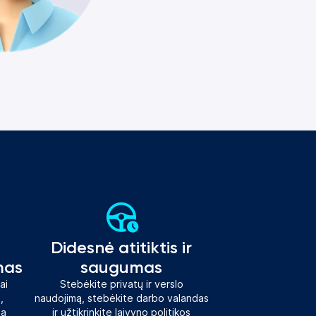
Didesnė atitiktis ir
mas
saugumas
ai
Stebėkite privatų ir verslo
,
naudojimą, stebėkite darbo valandas
mą
ir užtikrinkite laivyno politikos