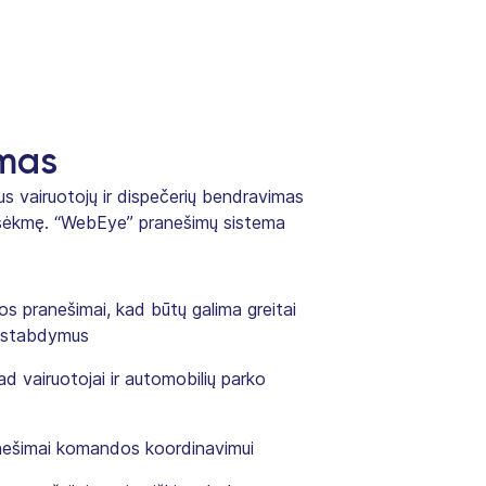
imas
s vairuotojų ir dispečerių bendravimas
o sėkmę. “WebEye” pranešimų sistema
s pranešimai, kad būtų galima greitai
 sustabdymus
d vairuotojai ir automobilių parko
ranešimai komandos koordinavimui