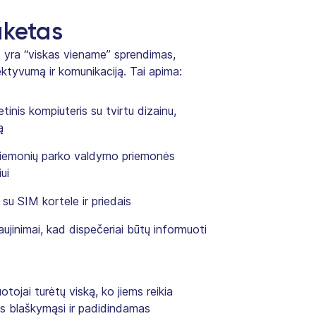
aketas
 yra “viskas viename” sprendimas,
ektyvumą ir komunikaciją. Tai apima:
inis kompiuteris su tvirtu dizainu,
ą
riemonių parko valdymo priemonės
iui
 su SIM kortele ir priedais
jinimai, kad dispečeriai būtų informuoti
otojai turėtų viską, ko jiems reikia
 blaškymąsi ir padidindamas