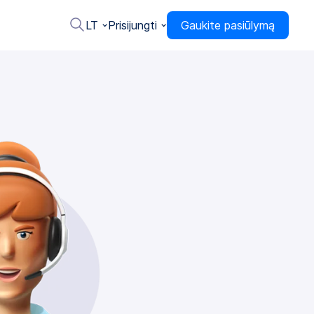
LT
Prisijungti
Gaukite pasiūlymą