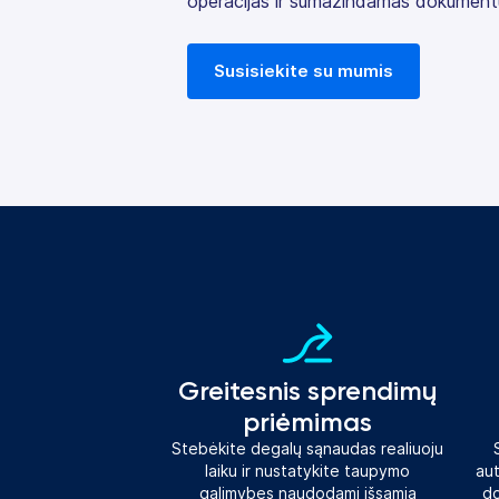
operacijas ir sumažindamas dokument
Susisiekite su mumis
Greitesnis sprendimų
priėmimas
Stebėkite degalų sąnaudas realiuoju
laiku ir nustatykite taupymo
au
galimybes naudodami išsamią
do