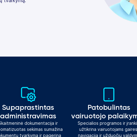
ų tvarkymą.
Supaprastintas
Patobulintas
administravimas
vairuotojo palaiky
Skaitmeninė dokumentacija ir
Specialios programos ir įranki
tomatizuotas sekimas sumažina
užtikrina vairuotojams gaires
kumentų tvarkymą ir pagerina
navigaciją ir užduočių valdy