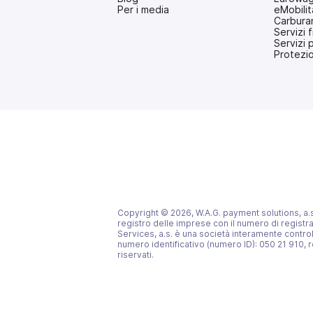
apre
Per i media
eMobilit
in
Carbura
una
Servizi f
nuova
Servizi 
scheda)
Protezi
Copyright © 2026, W.A.G. payment solutions, a.s. T
registro delle imprese con il numero di registr
Services, a.s. è una società interamente contro
numero identificativo (numero ID): 050 21 910, r
riservati.