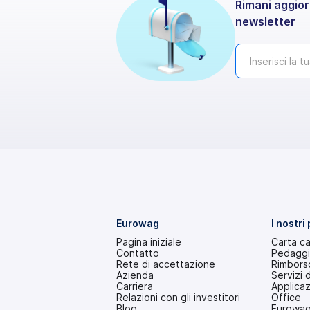
Rimani aggiorn
newsletter
Eurowag
I nostri
Pagina iniziale
Carta c
Contatto
Pedagg
Rete di accettazione
Rimborso
Azienda
Servizi 
Carriera
Applica
Relazioni con gli investitori
Office
(si
Blog
Eurowag