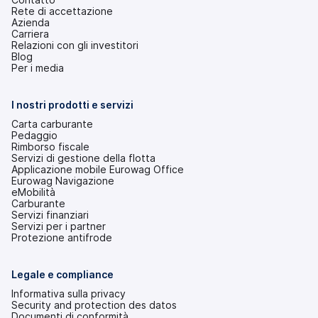
Rete di accettazione
Azienda
Carriera
Relazioni con gli investitori
(si
Blog
apre
Per i media
in
una
nuova
I nostri prodotti e servizi
scheda)
Carta carburante
Pedaggio
Rimborso fiscale
Servizi di gestione della flotta
Applicazione mobile Eurowag Office
Eurowag Navigazione
eMobilità
Carburante
Servizi finanziari
Servizi per i partner
Protezione antifrode
Legale e compliance
Informativa sulla privacy
Security and protection des datos
Documenti di conformità