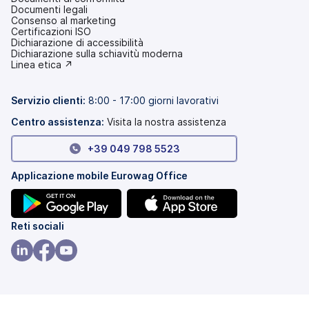
Documenti legali
Consenso al marketing
Certificazioni ISO
Dichiarazione di accessibilità
(si
Dichiarazione sulla schiavitù moderna
apre
(si
Linea etica ↗
in
apre
una
in
nuova
una
Servizio clienti:
8:00 - 17:00 giorni lavorativi
scheda)
nuova
scheda)
Centro assistenza:
Visita la nostra assistenza
+39 049 798 5523
Applicazione mobile Eurowag Office
(si
(si
Reti sociali
apre
apre
in
in
(si
(si
(si
una
una
apre
apre
apre
nuova
nuova
in
in
in