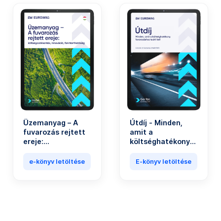
Üzemanyag – A
Útdíj - Minden,
fuvarozás rejtett
amit a
ereje:
költséghatékony
költségcsökkentés,
fuvarozáshoz
innováció,
tudni kell
e-könyv letöltése
E-könyv letöltése
fenntarthatóság