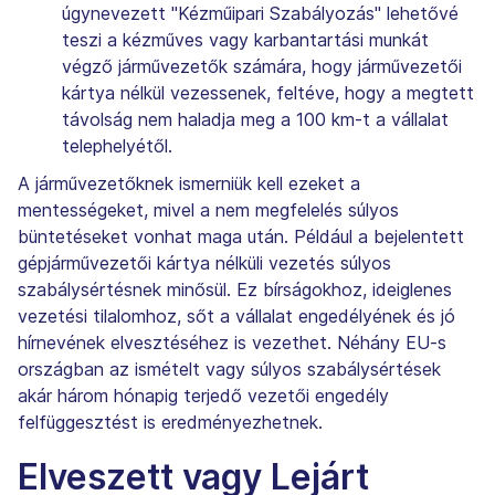
úgynevezett "Kézműipari Szabályozás" lehetővé
teszi a kézműves vagy karbantartási munkát
végző járművezetők számára, hogy járművezetői
kártya nélkül vezessenek, feltéve, hogy a megtett
távolság nem haladja meg a 100 km-t a vállalat
telephelyétől.
A járművezetőknek ismerniük kell ezeket a
mentességeket, mivel a nem megfelelés súlyos
büntetéseket vonhat maga után. Például a bejelentett
gépjárművezetői kártya nélküli vezetés súlyos
szabálysértésnek minősül. Ez bírságokhoz, ideiglenes
vezetési tilalomhoz, sőt a vállalat engedélyének és jó
hírnevének elvesztéséhez is vezethet. Néhány EU-s
országban az ismételt vagy súlyos szabálysértések
akár három hónapig terjedő vezetői engedély
felfüggesztést is eredményezhetnek.
Elveszett vagy Lejárt