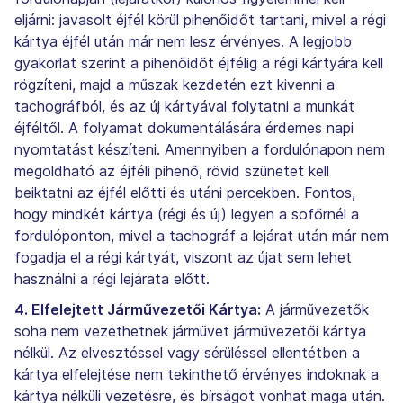
eljárni: javasolt éjfél körül pihenőidőt tartani, mivel a régi
kártya éjfél után már nem lesz érvényes. A legjobb
gyakorlat szerint a pihenőidőt éjfélig a régi kártyára kell
rögzíteni, majd a műszak kezdetén ezt kivenni a
tachográfból, és az új kártyával folytatni a munkát
éjféltől. A folyamat dokumentálására érdemes napi
nyomtatást készíteni. Amennyiben a fordulónapon nem
megoldható az éjféli pihenő, rövid szünetet kell
beiktatni az éjfél előtti és utáni percekben. Fontos,
hogy mindkét kártya (régi és új) legyen a sofőrnél a
fordulóponton, mivel a tachográf a lejárat után már nem
fogadja el a régi kártyát, viszont az újat sem lehet
használni a régi lejárata előtt.
4. Elfelejtett Járművezetői Kártya:
A járművezetők
soha nem vezethetnek járművet járművezetői kártya
nélkül. Az elvesztéssel vagy sérüléssel ellentétben a
kártya elfelejtése nem tekinthető érvényes indoknak a
kártya nélküli vezetésre, és bírságot vonhat maga után.