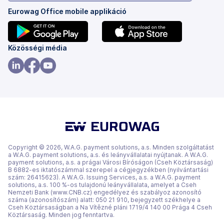
Eurowag Office mobile applikáció
(új
(új
Közösségi média
lapon
lapon
nyílik
nyílik
(új
(új
(új
meg)
meg)
lapon
lapon
lapon
nyílik
nyílik
nyílik
meg)
meg)
meg)
Copyright © 2026, W.A.G. payment solutions, a.s. Minden szolgáltatást
a W.A.G. payment solutions, a.s. és leányvállalatai nyújtanak. A W.A.G.
payment solutions, a.s. a prágai Városi Bíróságon (Cseh Köztársaság)
B 6882-es iktatószámmal szerepel a cégjegyzékben (nyilvántartási
szám: 26415623). A W.A.G. Issuing Services, a.s. a W.A.G. payment
solutions, a.s. 100 %-os tulajdonú leányvállalata, amelyet a Cseh
Nemzeti Bank (www.CNB.cz) engedélyez és szabályoz azonosító
száma (azonosítószám) alatt: 050 21 910, bejegyzett székhelye a
Cseh Köztársaságban a Na Vítězné pláni 1719/4 140 00 Prága 4 Cseh
Köztársaság. Minden jog fenntartva.