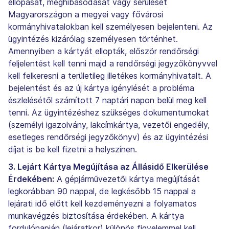
ellopását, meghibásodását vagy sérülését
Magyarországon a megyei vagy fővárosi
kormányhivatalokban kell személyesen bejelenteni. Az
ügyintézés kizárólag személyesen történhet.
Amennyiben a kártyát ellopták, először rendőrségi
feljelentést kell tenni majd a rendőrségi jegyzőkönyvvel
kell felkeresni a területileg illetékes kormányhivatalt. A
bejelentést és az új kártya igénylését a probléma
észlelésétől számított 7 naptári napon belül meg kell
tenni. Az ügyintézéshez szükséges dokumentumokat
(személyi igazolvány, lakcímkártya, vezetői engedély,
esetleges rendőrségi jegyzőkönyv) és az ügyintézési
díjat is be kell fizetni a helyszínen.
3. Lejárt Kártya Megújítása az Állásidő Elkerülése
Érdekében:
A gépjárművezetői kártya megújítását
legkorábban 90 nappal, de legkésőbb 15 nappal a
lejárati idő előtt kell kezdeményezni a folyamatos
munkavégzés biztosítása érdekében. A kártya
fordulónapján (lejáratkor) különös figyelemmel kell