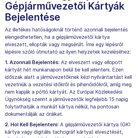
Gépjárművezetői Kártyák
Bejelentése
Az illetékes hatóságoknál történő azonnali bejelentés
elengedhetetlen, ha a gépjárművezetői kártya
elveszett, ellopták vagy megsérült. Íme egy lépésről
lépésre szóló útmutató az ilyen helyzetek kezeléséhez:
1. Azonnali Bejelentés:
Az elveszett vagy ellopott
kártyát hét munkanapon belül be kell jelenteni. Ezen
időszak alatt a járművezetőknek kézi nyilvántartást kell
vezetniük a vezetési időkről és pihenőidőkről, amíg meg
nem kapják a pótló kártyát. Az Európai Közlekedési
Ügynökség szerint a járművezetők legfeljebb 15 napig
folytathatják a munkát kártya nélkül, ha pontosan
dokumentálják az óráikat.
2. Hol Kell Bejelenteni:
A gépjárművezetői kártya (GKI
kártya vagy digitális tachográf kártya) elvesztését,