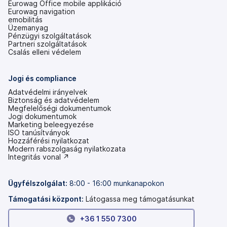
Eurowag Office mobile applikáció
Eurowag navigation
emobilitás
Üzemanyag
Pénzügyi szolgáltatások
Partneri szolgáltatások
Csalás elleni védelem
Jogi és compliance
Adatvédelmi irányelvek
Biztonság és adatvédelem
Megfelelőségi dokumentumok
Jogi dokumentumok
Marketing beleegyezése
ISO tanúsítványok
Hozzáférési nyilatkozat
(új
Modern rabszolgaság nyilatkozata
lapon
(új
Integritás vonal ↗
nyílik
lapon
meg)
nyílik
meg)
Ügyfélszolgálat:
8:00 - 16:00 munkanapokon
Támogatási központ:
Látogassa meg támogatásunkat
+36 1 550 7300