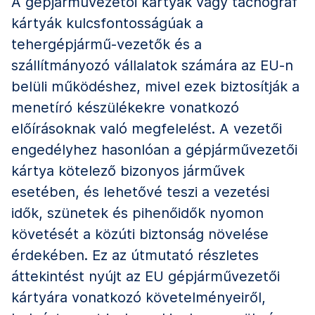
A gépjárművezetői kártyák vagy tachográf
kártyák kulcsfontosságúak a
tehergépjármű-vezetők és a
szállítmányozó vállalatok számára az EU-n
belüli működéshez, mivel ezek biztosítják a
menetíró készülékekre vonatkozó
előírásoknak való megfelelést. A vezetői
engedélyhez hasonlóan a gépjárművezetői
kártya kötelező bizonyos járművek
esetében, és lehetővé teszi a vezetési
idők, szünetek és pihenőidők nyomon
követését a közúti biztonság növelése
érdekében. Ez az útmutató részletes
áttekintést nyújt az EU gépjárművezetői
kártyára vonatkozó követelményeiről,