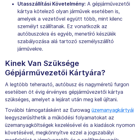
Utasszállítási Követelmény:
A gépjárművezetői
kártya kötelező olyan járművek esetében is,
amelyek a vezetővel együtt több, mint kilenc
személyt szállítanak. Ez vonatkozik az
autóbuszokra és egyéb, menetíró készülék
szabályozása alá tartozó személyszállító
járművekre.
Kinek Van Szüksége
Gépjárművezetői Kártyára?
A legtöbb teherautó, autóbusz és nagyméretű furgon
esetében öt évig érvényes gépjárművezetői kártya
szükséges, amelyet a lejárat után meg kell újítani.
További támogatásként az Eurowag
üzemanyagkártyái
leegyszerűsíthetik a működési folyamatokat az
üzemanyagköltségek kezelésével és a kiadások nyomon
követésével, megkönnyítve ezzel a jogszabályi
megfelelést a járművezetők és a szállítmányozók