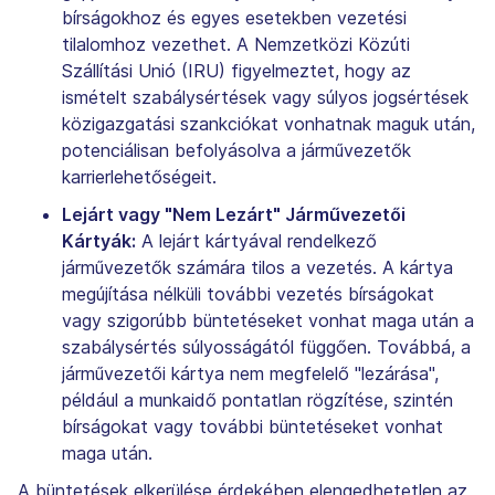
bírságokhoz és egyes esetekben vezetési
tilalomhoz vezethet. A Nemzetközi Közúti
Szállítási Unió (IRU) figyelmeztet, hogy az
ismételt szabálysértések vagy súlyos jogsértések
közigazgatási szankciókat vonhatnak maguk után,
potenciálisan befolyásolva a járművezetők
karrierlehetőségeit.
Lejárt vagy "Nem Lezárt" Járművezetői
Kártyák:
A lejárt kártyával rendelkező
járművezetők számára tilos a vezetés. A kártya
megújítása nélküli további vezetés bírságokat
vagy szigorúbb büntetéseket vonhat maga után a
szabálysértés súlyosságától függően. Továbbá, a
járművezetői kártya nem megfelelő "lezárása",
például a munkaidő pontatlan rögzítése, szintén
bírságokat vagy további büntetéseket vonhat
maga után.
A büntetések elkerülése érdekében elengedhetetlen az