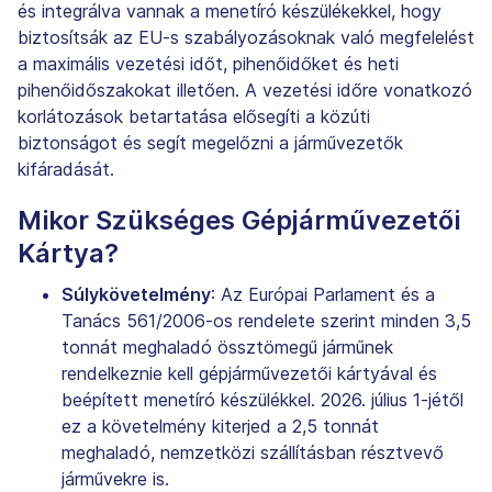
és integrálva vannak a menetíró készülékekkel, hogy
biztosítsák az EU-s szabályozásoknak való megfelelést
a maximális vezetési időt, pihenőidőket és heti
pihenőidőszakokat illetően. A vezetési időre vonatkozó
korlátozások betartatása elősegíti a közúti
biztonságot és segít megelőzni a járművezetők
kifáradását.
Mikor Szükséges Gépjárművezetői
Kártya?
Súlykövetelmény
: Az Európai Parlament és a
Tanács 561/2006-os rendelete szerint minden 3,5
tonnát meghaladó össztömegű járműnek
rendelkeznie kell gépjárművezetői kártyával és
beépített menetíró készülékkel. 2026. július 1-jétől
ez a követelmény kiterjed a 2,5 tonnát
meghaladó, nemzetközi szállításban résztvevő
járművekre is.