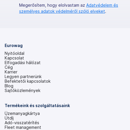
Megerősítem, hogy elolvastam az
Adatvédelem és
személyes adatok védelméről szóló elveket
.
Eurowag
Nyitóoldal
Kapcsolat
Elfogadási hálózat
Cég
Karrier
Legyen partnerünk
Befektetői kapcsolatok
(új
Blog
lapon
Sajtóközlemények
nyílik
meg)
Termékeink és szolgáltatásaink
Üzemanyagkártya
Útdíj
Adó-visszatérítés
Fleet management