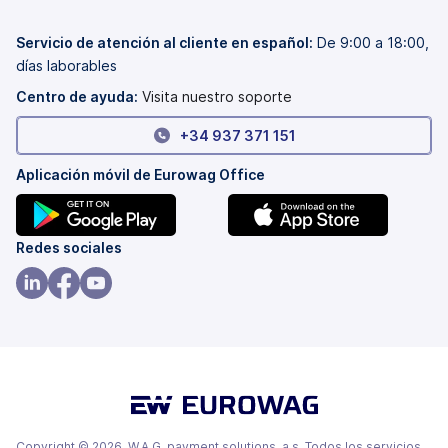
en
abre
una
en
pestaña
una
Servicio de atención al cliente en español:
De 9:00 a 18:00,
nueva)
pestaña
días laborables
nueva)
Centro de ayuda:
Visita nuestro soporte
+34 937 371 151
Aplicación móvil de Eurowag Office
(se
(se
Redes sociales
abre
abre
en
en
(se
(se
(se
una
una
abre
abre
abre
pestaña
pestaña
en
en
en
nueva)
nueva)
una
una
una
pestaña
pestaña
pestaña
nueva)
nueva)
nueva)
Copyright © 2026, W.A.G. payment solutions, a.s. Todos los servicios