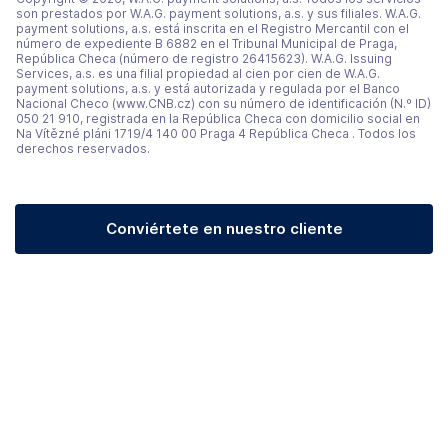
son prestados por W.A.G. payment solutions, a.s. y sus filiales. W.A.G.
payment solutions, a.s. está inscrita en el Registro Mercantil con el
número de expediente B 6882 en el Tribunal Municipal de Praga,
República Checa (número de registro 26415623). W.A.G. Issuing
Services, a.s. es una filial propiedad al cien por cien de W.A.G.
payment solutions, a.s. y está autorizada y regulada por el Banco
Nacional Checo (www.CNB.cz) con su número de identificación (N.º ID)
050 21 910, registrada en la República Checa con domicilio social en
Na Vítězné pláni 1719/4 140 00 Praga 4 República Checa . Todos los
derechos reservados.
Conviértete en nuestro cliente