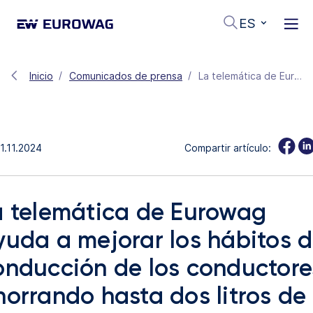
ES
Inicio
Comunicados de prensa
La telemática de Eurowag ayuda a mejorar los hábitos de conducción de los conductores, ahorrando hasta dos litros de combustible cada 100 kilómetros
1.11.2024
Compartir artículo:
a telemática de Eurowag
yuda a mejorar los hábitos 
onducción de los conductore
horrando hasta dos litros de