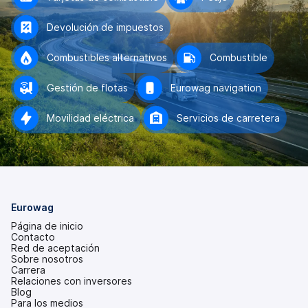
Devolución de impuestos
Combustibles alternativos
Combustible
Gestión de flotas
Eurowag navigation
Movilidad eléctrica
Servicios de carretera
Eurowag
Página de inicio
Contacto
Red de aceptación
Sobre nosotros
Carrera
Relaciones con inversores
(se
Blog
abre
Para los medios