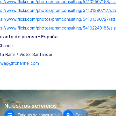
ps://www.flickr.com/photos/pramconsulting/54102507158/size
ps://www.flickr.com/photos/pramconsulting/54101390717/size
ps://www.flickr.com/photos/pramconsulting/54101390727/size
ps://www.flickr.com/photos/pramconsulting/54102249186/size
tacto de prensa - España:
Channel
ta Ramil / Victor Santander
owag@lfchannel.com
Nuestros servicios
Tarjetas de combustible
Peaje