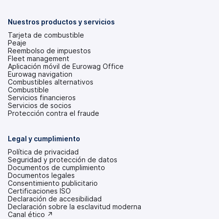
en
una
pestaña
Nuestros productos y servicios
nueva)
Tarjeta de combustible
Peaje
Reembolso de impuestos
Fleet management
Aplicación móvil de Eurowag Office
Eurowag navigation
Combustibles alternativos
Combustible
Servicios financieros
Servicios de socios
Protección contra el fraude
Legal y cumplimiento
Política de privacidad
Seguridad y protección de datos
Documentos de cumplimiento
Documentos legales
Consentimiento publicitario
Certificaciones ISO
Declaración de accesibilidad
(se
Declaración sobre la esclavitud moderna
abre
(se
Canal ético ↗