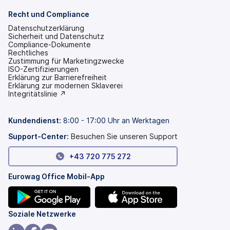
Recht und Compliance
Datenschutzerklärung
Sicherheit und Datenschutz
Compliance-Dokumente
Rechtliches
Zustimmung für Marketingzwecke
ISO-Zertifizierungen
Erklärung zur Barrierefreiheit
(wird
Erklärung zur modernen Sklaverei
in
(wird
Integritätslinie ↗
einem
in
neuen
einem
Tab
neuen
Kundendienst:
8:00 - 17:00 Uhr an Werktagen
geöffnet)
Tab
geöffnet)
Support-Center:
Besuchen Sie unseren Support
+43 720 775 272
Eurowag Office Mobil-App
(wird
(wird
Soziale Netzwerke
in
in