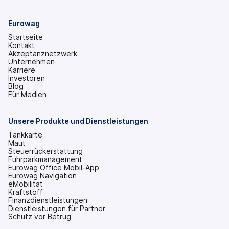
Eurowag
Startseite
Kontakt
Akzeptanznetzwerk
Unternehmen
Karriere
Investoren
(wird
Blog
in
Für Medien
einem
neuen
Tab
Unsere Produkte und Dienstleistungen
geöffnet)
Tankkarte
Maut
Steuerrückerstattung
Fuhrparkmanagement
Eurowag Office Mobil-App
Eurowag Navigation
eMobilität
Kraftstoff
Finanzdienstleistungen
Dienstleistungen für Partner
Schutz vor Betrug