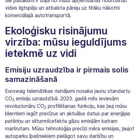
Šie pasākumi ir daļa no mūsu apņemšanās nodrošināt
vides ilgtspēju un atbalsta pāreju uz tīrāku nākotni
komerciālajā autotransportā.
Ekoloģisku risinājumu
virzība: mūsu ieguldījums
ietekmē uz vidi
Emisiju uzraudzība ir pirmais solis
samazināšanā
Eurowag telemātikas risinājumi nosaka jaunu standartu
CO
emisiju uzraudzībā. 2023. gadā mēs ieviesām
2
revolucionāru CO
profilēšanas funkciju, kas ļauj mūsu
2
klientiem iegūt precīzus un aktuālus datus par enerģijas
patēriņu un siltumnīcefekta gāzu emisijām katram
maršrutam. Mūsu tehnoloģija precīzi mēra emisijas, ļaujot
autoparku īpašniekiem pielāgot savu darbību un