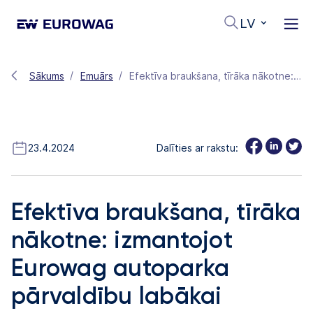
LV
Sākums
Emuārs
Efektīva braukšana, tīrāka nākotne: izmantojot Eurowag autoparka pārvaldību labākai ietekmei uz vidi.
23.4.2024
Dalīties ar rakstu:
Efektīva braukšana, tīrāka
nākotne: izmantojot
Eurowag autoparka
pārvaldību labākai