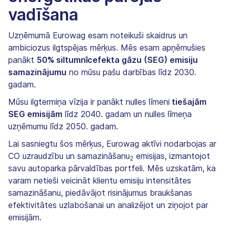
vadīšana
Uzņēmumā Eurowag esam noteikuši skaidrus un
ambiciozus ilgtspējas mērķus. Mēs esam apņēmušies
panākt
50% siltumnīcefekta gāzu (SEG) emisiju
samazinājumu
no mūsu pašu darbības līdz 2030.
gadam.
Mūsu ilgtermiņa vīzija ir panākt nulles līmeni
tiešajām
SEG emisijām
līdz 2040. gadam un nulles līmeņa
uzņēmumu līdz 2050. gadam.
Lai sasniegtu šos mērķus, Eurowag aktīvi nodarbojas ar
CO uzraudzību un samazināšanu
emisijas, izmantojot
2
savu autoparka pārvaldības portfeli. Mēs uzskatām, ka
varam netieši veicināt klientu emisiju intensitātes
samazināšanu, piedāvājot risinājumus braukšanas
efektivitātes uzlabošanai un analizējot un ziņojot par
emisijām.