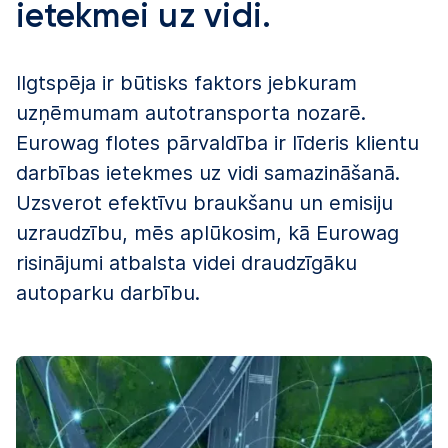
ietekmei uz vidi.
Ilgtspēja ir būtisks faktors jebkuram
uzņēmumam autotransporta nozarē.
Eurowag flotes pārvaldība ir līderis klientu
darbības ietekmes uz vidi samazināšanā.
Uzsverot efektīvu braukšanu un emisiju
uzraudzību, mēs aplūkosim, kā Eurowag
risinājumi atbalsta videi draudzīgāku
autoparku darbību.