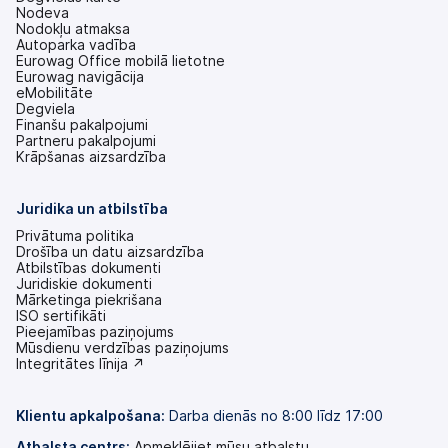
Nodeva
Nodokļu atmaksa
Autoparka vadība
Eurowag Office mobilā lietotne
Eurowag navigācija
eMobilitāte
Degviela
Finanšu pakalpojumi
Partneru pakalpojumi
Krāpšanas aizsardzība
Juridika un atbilstība
Privātuma politika
Drošība un datu aizsardzība
Atbilstības dokumenti
Juridiskie dokumenti
Mārketinga piekrišana
ISO sertifikāti
Pieejamības paziņojums
(tiek
Mūsdienu verdzības paziņojums
atvērts
(tiek
Integritātes līnija ↗
jaunā
atvērts
cilnē)
jaunā
cilnē)
Klientu apkalpošana:
Darba dienās no 8:00 līdz 17:00
Atbalsta centrs:
Apmeklējiet mūsu atbalstu