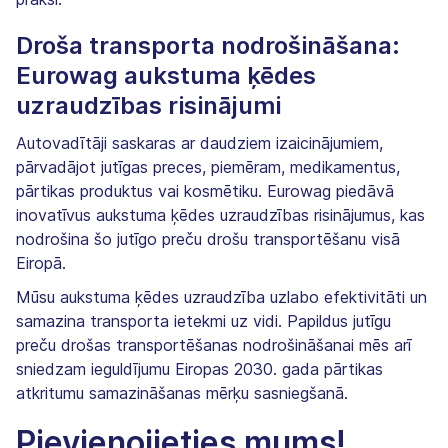
Droša transporta nodrošināšana:
Eurowag aukstuma ķēdes
uzraudzības risinājumi
Autovadītāji saskaras ar daudziem izaicinājumiem,
pārvadājot jutīgas preces, piemēram, medikamentus,
pārtikas produktus vai kosmētiku. Eurowag piedāvā
inovatīvus aukstuma ķēdes uzraudzības risinājumus, kas
nodrošina šo jutīgo preču drošu transportēšanu visā
Eiropā.
Mūsu aukstuma ķēdes uzraudzība uzlabo efektivitāti un
samazina transporta ietekmi uz vidi. Papildus jutīgu
preču drošas transportēšanas nodrošināšanai mēs arī
sniedzam ieguldījumu Eiropas 2030. gada pārtikas
atkritumu samazināšanas mērķu sasniegšanā.
Pievienojieties mums!