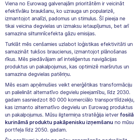
Viena no Eurowag galvenajām prioritātēm ir veicināt
efektīvāku braukšanu, ko uzrauga un popularizē,
izmantojot analīzi, padomus un stimulus. Šī pieeja ne
tikai veicina degvielas un izmaksu ietaupījumus, bet arī
samazina siltumnīcefekta gāzu emisijas.
Turklāt mēs cenšamies uzlabot loģistikas efektivitāti un
samazināt tukšos braucienus, izmantojot plānošanas
rīkus. Mēs piedāvājam arī inteliģentus navigācijas
produktus un pakalpojumus, kas optimizē maršrutus un
samazina degvielas patēriņu.
Mēs esam apņēmušies veikt enerģētikas transformāciju
un palielināt alternatīvo degvielu pieejamību, līdz 2030.
gadam sasniedzot 80 000 komerciālo transportlīdzekļu,
kas izmanto alternatīvo degvielu un Eurowag produktus
un pakalpojumus. Mūsu ilgtermiņa stratēģija ietver
fosilā
kurināmā produktu pakāpenisku izņemšanu
no mūsu
portfeļa līdz 2050. gadam.