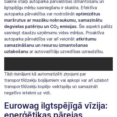
Saikne starp autoparka pārvaldības izmantošanu un
ilgtspējīgu mērķu sasniegšanu ir skaidra. Efektīva
autoparka pārvaldība var nodrošināt
optimizētus
maršrutus ar mazāku nobraukumu, samazinātu
degvielas patēriņu un CO
emisijas
. Šie aspekti palīdz
2
sasniegt daudzu uzņēmumu vides mērķus. Proaktīva
autoparka pārvaldība var arī veicināt
atkritumu
samazināšanu un resursu izmantošanas
uzlabošanu
ar autovadītāju uzvedības uzraudzību.
Tādi risinājumi kā automatizēti ziņojumi par
transportlīdzekļu bojājumiem vai apkopi var arī uzlabot
transportlīdzekļu kopējo veiktspēju un samazināt
negatīvo ietekmi uz vidi.
Eurowag ilgtspējīgā vīzija:
enerģētikas pārejas