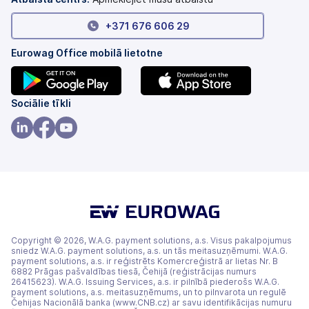
+371 676 606 29
Eurowag Office mobilā lietotne
(tiek
(tiek
Sociālie tīkli
atvērts
atvērts
jaunā
jaunā
(tiek
(tiek
(tiek
cilnē)
cilnē)
atvērts
atvērts
atvērts
jaunā
jaunā
jaunā
cilnē)
cilnē)
cilnē)
Copyright © 2026, W.A.G. payment solutions, a.s. Visus pakalpojumus
sniedz W.A.G. payment solutions, a.s. un tās meitasuzņēmumi. W.A.G.
payment solutions, a.s. ir reģistrēts Komercreģistrā ar lietas Nr. B
6882 Prāgas pašvaldības tiesā, Čehijā (reģistrācijas numurs
26415623). W.A.G. Issuing Services, a.s. ir pilnībā piederošs W.A.G.
payment solutions, a.s. meitasuzņēmums, un to pilnvarota un regulē
Čehijas Nacionālā banka (www.CNB.cz) ar savu identifikācijas numuru