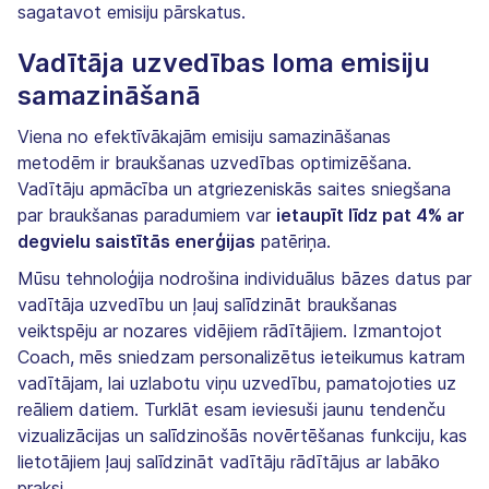
sagatavot emisiju pārskatus.
Vadītāja uzvedības loma emisiju
samazināšanā
Viena no efektīvākajām emisiju samazināšanas
metodēm ir braukšanas uzvedības optimizēšana.
Vadītāju apmācība un atgriezeniskās saites sniegšana
par braukšanas paradumiem var
ietaupīt līdz pat 4% ar
degvielu saistītās enerģijas
patēriņa.
Mūsu tehnoloģija nodrošina individuālus bāzes datus par
vadītāja uzvedību un ļauj salīdzināt braukšanas
veiktspēju ar nozares vidējiem rādītājiem. Izmantojot
Coach, mēs sniedzam personalizētus ieteikumus katram
vadītājam, lai uzlabotu viņu uzvedību, pamatojoties uz
reāliem datiem. Turklāt esam ieviesuši jaunu tendenču
vizualizācijas un salīdzinošās novērtēšanas funkciju, kas
lietotājiem ļauj salīdzināt vadītāju rādītājus ar labāko
praksi.