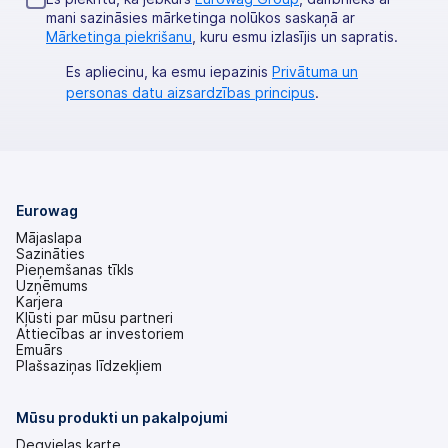
mani sazināsies mārketinga nolūkos saskaņā ar
Mārketinga piekrišanu
, kuru esmu izlasījis un sapratis.
Es apliecinu, ka esmu iepazinis
Privātuma un
personas datu aizsardzības principus
.
Eurowag
Mājaslapa
Sazināties
Pieņemšanas tīkls
Uzņēmums
Karjera
Kļūsti par mūsu partneri
Attiecības ar investoriem
(tiek
Emuārs
atvērts
Plašsaziņas līdzekļiem
jaunā
cilnē)
Mūsu produkti un pakalpojumi
Degvielas karte