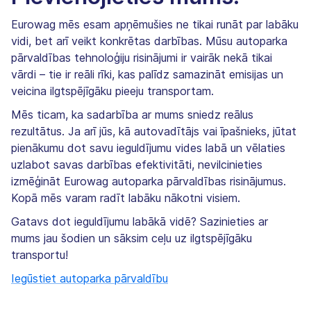
Eurowag mēs esam apņēmušies ne tikai runāt par labāku
vidi, bet arī veikt konkrētas darbības. Mūsu autoparka
pārvaldības tehnoloģiju risinājumi ir vairāk nekā tikai
vārdi – tie ir reāli rīki, kas palīdz samazināt emisijas un
veicina ilgtspējīgāku pieeju transportam.
Mēs ticam, ka sadarbība ar mums sniedz reālus
rezultātus. Ja arī jūs, kā autovadītājs vai īpašnieks, jūtat
pienākumu dot savu ieguldījumu vides labā un vēlaties
uzlabot savas darbības efektivitāti, nevilcinieties
izmēģināt Eurowag autoparka pārvaldības risinājumus.
Kopā mēs varam radīt labāku nākotni visiem.
Gatavs dot ieguldījumu labākā vidē? Sazinieties ar
mums jau šodien un sāksim ceļu uz ilgtspējīgāku
transportu!
Iegūstiet autoparka pārvaldību