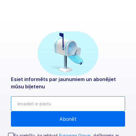
Esiet informēts par jaunumiem un abonējiet
mūsu biļetenu
Es piekrītu, ka jebkurš
Eurowag Group
, dalībnieks ar