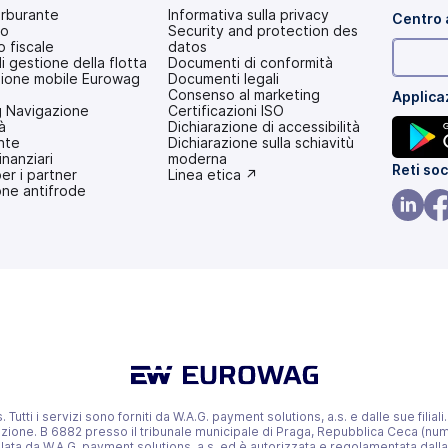
arburante
Informativa sulla privacy
Centro 
io
Security and protection des
 fiscale
datos
di gestione della flotta
Documenti di conformità
zione mobile Eurowag
Documenti legali
Consenso al marketing
Applica
 Navigazione
Certificazioni ISO
à
Dichiarazione di accessibilità
nte
(si
Dichiarazione sulla schiavitù
inanziari
apre
moderna
(si
Reti soc
per i partner
in
(si
Linea etica ↗
one antifrode
una
apre
apre
nuova
in
in
scheda)
una
(si
(si
nuova
una
scheda)
apre
apr
nuova
in
in
scheda
una
un
nuova
nu
scheda
sc
utti i servizi sono forniti da W.A.G. payment solutions, a.s. e dalle sue filiali.
azione. B 6882 presso il tribunale municipale di Praga, Repubblica Ceca (nu
llata da W.A.G. payment solutions, a.s. ed è autorizzata e regolamentata dal