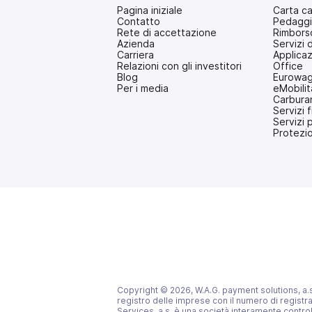
Pagina iniziale
Carta c
Contatto
Pedagg
Rete di accettazione
Rimborso
Azienda
Servizi 
Carriera
Applica
Relazioni con gli investitori
Office
(si
Blog
Eurowag
apre
Per i media
eMobilit
in
Carbura
una
Servizi f
nuova
Servizi 
scheda)
Protezi
Copyright © 2026, W.A.G. payment solutions, a.s. T
registro delle imprese con il numero di registr
Services, a.s. è una società interamente contro