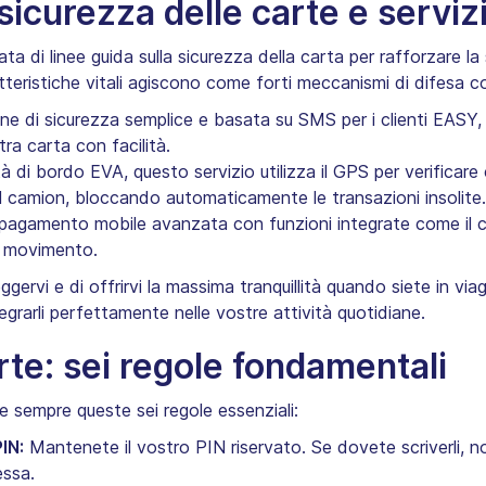
 sicurezza delle carte e serviz
ta di linee guida sulla sicurezza della carta per rafforzare l
eristiche vitali agiscono come forti meccanismi di difesa co
ne di sicurezza semplice e basata su SMS per i clienti EAS
tra carta con facilità.
nità di bordo EVA, questo servizio utilizza il GPS per verifica
el camion, bloccando automaticamente le transazioni insolite.
pagamento mobile avanzata con funzioni integrate come il co
n movimento.
ggervi e di offrirvi la massima tranquillità quando siete in v
tegrarli perfettamente nelle vostre attività quotidiane.
rte: sei regole fondamentali
e sempre queste sei regole essenziali:
IN:
Mantenete il vostro PIN riservato. Se dovete scriverli, no
essa.