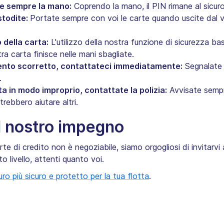
re sempre la mano:
Coprendo la mano, il PIN rimane al sicuro
stodite:
Portate sempre con voi le carte quando uscite dal 
 della carta:
L'utilizzo della nostra funzione di sicurezza b
ra carta finisce nelle mani sbagliate.
nto scorretto, contattateci immediatamente:
Segnalate q
.
ta in modo improprio, contattate la polizia:
Avvisate sempre
rebbero aiutare altri.
il nostro impegno
rte di credito non è negoziabile, siamo orgogliosi di invitarvi 
lto livello, attenti quanto voi.
uro più sicuro e protetto per la tua flotta
.