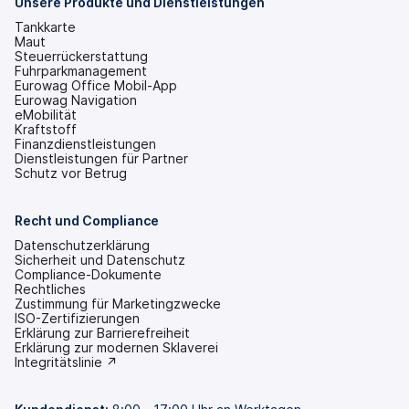
Unsere Produkte und Dienstleistungen
geöffnet)
Tankkarte
Maut
Steuerrückerstattung
Fuhrparkmanagement
Eurowag Office Mobil-App
Eurowag Navigation
eMobilität
Kraftstoff
Finanzdienstleistungen
Dienstleistungen für Partner
Schutz vor Betrug
Recht und Compliance
Datenschutzerklärung
Sicherheit und Datenschutz
Compliance-Dokumente
Rechtliches
Zustimmung für Marketingzwecke
ISO-Zertifizierungen
Erklärung zur Barrierefreiheit
(wird
Erklärung zur modernen Sklaverei
in
(wird
Integritätslinie ↗
einem
in
neuen
einem
Tab
neuen