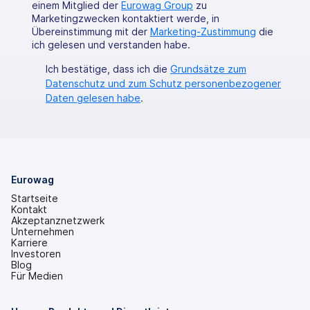
einem Mitglied der
Eurowag Group
zu
Marketingzwecken kontaktiert werde, in
Übereinstimmung mit der
Marketing-Zustimmung
die
ich gelesen und verstanden habe.
Ich bestätige, dass ich die
Grundsätze zum
Datenschutz und zum Schutz personenbezogener
Daten gelesen habe
.
Eurowag
Startseite
Kontakt
Akzeptanznetzwerk
Unternehmen
Karriere
Investoren
(wird
Blog
in
Für Medien
einem
neuen
Tab