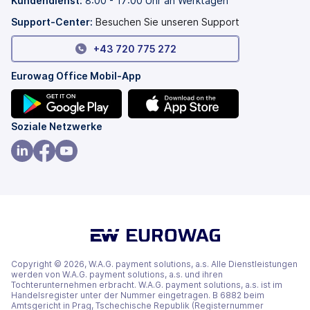
Kundendienst:
8:00 - 17:00 Uhr an Werktagen
geöffnet)
Tab
geöffnet)
Support-Center:
Besuchen Sie unseren Support
+43 720 775 272
Eurowag Office Mobil-App
(wird
(wird
Soziale Netzwerke
in
in
einem
einem
(wird
(wird
(wird
neuen
neuen
in
in
in
Tab
Tab
einem
einem
einem
geöffnet)
geöffnet)
neuen
neuen
neuen
Tab
Tab
Tab
geöffnet)
geöffnet)
geöffnet)
Copyright © 2026, W.A.G. payment solutions, a.s. Alle Dienstleistungen
werden von W.A.G. payment solutions, a.s. und ihren
Tochterunternehmen erbracht. W.A.G. payment solutions, a.s. ist im
Handelsregister unter der Nummer eingetragen. B 6882 beim
Amtsgericht in Prag, Tschechische Republik (Registernummer