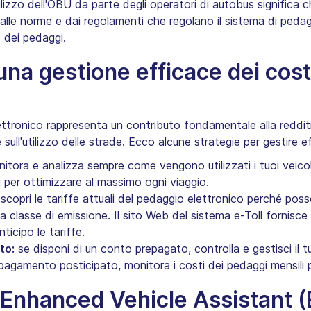
tilizzo dell'OBU da parte degli operatori di autobus significa c
alle norme e dai regolamenti che regolano il sistema di ped
dei pedaggi.
na gestione efficace dei cost
ttronico rappresenta un contributo fondamentale alla redditiv
e sull'utilizzo delle strade. Ecco alcune strategie per gestire 
tora e analizza sempre come vengono utilizzati i tuoi veicoli. 
 per ottimizzare al massimo ogni viaggio.
scopri le tariffe attuali del pedaggio elettronico perché poss
la classe di emissione. Il sito Web del sistema e-Toll fornisce 
ticipo le tariffe.‍
to:
se disponi di un conto prepagato, controlla e gestisci il tuo
 pagamento posticipato, monitora i costi dei pedaggi mensili p
 Enhanced Vehicle Assistant 