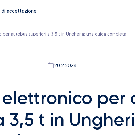
 di accettazione
 per autobus superiori a 3,5 t in Ungheria: una guida completa
20.2.2024
elettronico per
a 3,5 t in Ungher