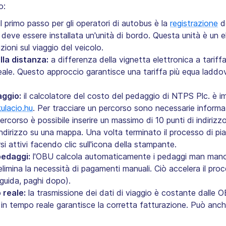
o:
il primo passo per gli operatori di autobus è la
registrazione
de
 deve essere installata un'unità di bordo. Questa unità è un 
ioni sul viaggio del veicolo.‍
lla distanza:
a differenza della vignetta elettronica a tariffa
reale. Questo approccio garantisce una tariffa più equa laddov
aggio:
il calcolatore del costo del pedaggio di NTPS Plc. è i
kulacio.hu
. Per tracciare un percorso sono necessarie informazi
ercorso è possibile inserire un massimo di 10 punti di indiriz
i indirizzo su una mappa. Una volta terminato il processo di pi
i attivi facendo clic sull'icona della stampante.‍
pedaggi:
l'OBU calcola automaticamente i pedaggi man mano 
mina la necessità di pagamenti manuali. Ciò accelera il proce
guida, paghi dopo).‍
 reale:
la trasmissione dei dati di viaggio è costante dalle O
n tempo reale garantisce la corretta fatturazione. Può anche a