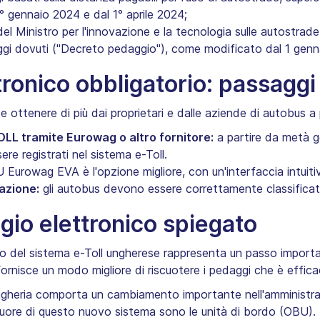
 gennaio 2024 e dal 1° aprile 2024;
l Ministro per l'innovazione e la tecnologia sulle autostrade,
gi dovuti ("Decreto pedaggio"), come modificato dal 1 genna
ronico obbligatorio: passaggi
 ottenere di più dai proprietari e dalle aziende di autobus a
OLL tramite Eurowag o altro fornitore:
a partire da metà g
re registrati nel sistema e-Toll.‍
 Eurowag EVA è l'opzione migliore, con un'interfaccia intuitiv
cazione:
gli autobus devono essere correttamente classificati
ggio elettronico spiegato
no del sistema e-Toll ungherese rappresenta un passo import
Fornisce un modo migliore di riscuotere i pedaggi che è effica
Ungheria comporta un cambiamento importante nell'amministraz
l cuore di questo nuovo sistema sono le unità di bordo (OBU