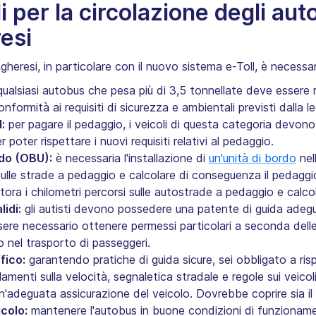
i per la circolazione degli aut
esi
gheresi, in particolare con il nuovo sistema e-Toll, è necessa
ualsiasi autobus che pesa più di 3,5 tonnellate deve essere r
ormità ai requisiti di sicurezza e ambientali previsti dalla l
:
per pagare il pedaggio, i veicoli di questa categoria devono e
poter rispettare i nuovi requisiti relativi al pedaggio.‍
rdo (OBU):
è necessaria l'installazione di
un'unità di bordo
nel
sulle strade a pedaggio e calcolare di conseguenza il pedag
tora i chilometri percorsi sulle autostrade a pedaggio e calcola
idi:
gli autisti devono possedere una patente di guida adegu
sere necessario ottenere permessi particolari a seconda dell
o nel trasporto di passeggeri.‍
fico:
garantendo pratiche di guida sicure, sei obbligato a risp
amenti sulla velocità, segnaletica stradale e regole sui veicoli
n'adeguata assicurazione del veicolo. Dovrebbe coprire sia il v
colo:
mantenere l'autobus in buone condizioni di funziona