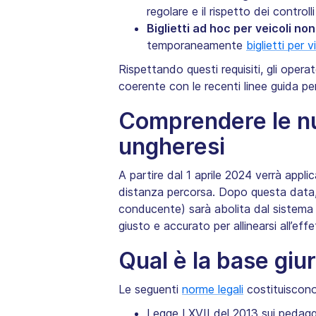
regolare e il rispetto dei contro
Biglietti ad hoc per veicoli non
temporaneamente
biglietti per v
Rispettando questi requisiti, gli opera
coerente con le recenti linee guida per
Comprendere le nu
ungheresi
A partire dal 1 aprile 2024 verrà appl
distanza percorsa. Dopo questa data, 
conducente) sarà abolita dal sistema d
giusto e accurato per allinearsi all’ef
Qual è la base giu
Le seguenti
norme legali
costituiscono
Legge LXVII del 2013 sui pedaggi 