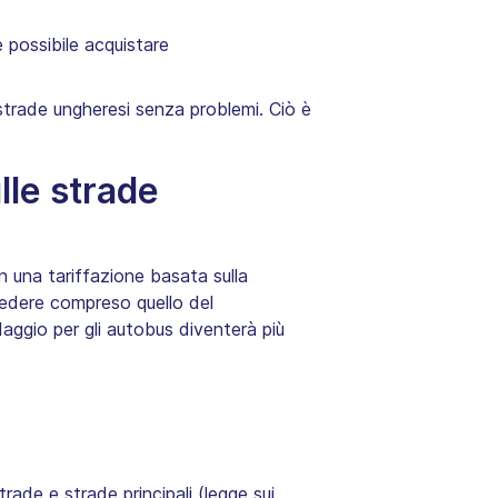
è possibile acquistare
e strade ungheresi senza problemi. Ciò è
lle strade
n una tariffazione basata sulla
sedere compreso quello del
daggio per gli autobus diventerà più
rade e strade principali (legge sui