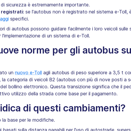
lli di sicurezza è estremamente importante.‍
 registrati:
se l'autobus non è registrato nel sistema e-Toll, 
iaggi
specifici.
tori di autobus possono guidare facilmente i loro veicoli sull
 l'implementazione di un sistema di e-Toll.
ove norme per gli autobus su
icato un
nuovo e-Toll
agli autobus di peso superiore a 3,5 t co
la categoria di veicoli B2 (autobus con più di nove posti a 
el bollino elettronico. Questa transizione significa che il pe
fettivo utilizzo della strada come base per il pagamento.
ridica di questi cambiamenti?
 la base per le modifiche.
basati sulla distanza pagabili per l'uso di autostrade, superst