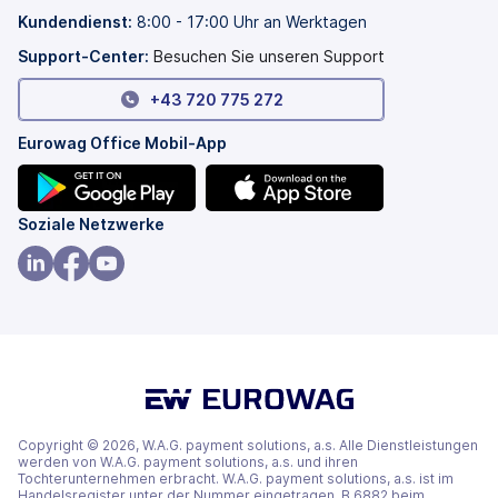
Tab
neuen
Kundendienst:
8:00 - 17:00 Uhr an Werktagen
geöffnet)
Tab
geöffnet)
Support-Center:
Besuchen Sie unseren Support
+43 720 775 272
Eurowag Office Mobil-App
(wird
(wird
Soziale Netzwerke
in
in
einem
einem
(wird
(wird
(wird
neuen
neuen
in
in
in
Tab
Tab
einem
einem
einem
geöffnet)
geöffnet)
neuen
neuen
neuen
Tab
Tab
Tab
geöffnet)
geöffnet)
geöffnet)
Copyright © 2026, W.A.G. payment solutions, a.s. Alle Dienstleistungen
werden von W.A.G. payment solutions, a.s. und ihren
Tochterunternehmen erbracht. W.A.G. payment solutions, a.s. ist im
Handelsregister unter der Nummer eingetragen. B 6882 beim