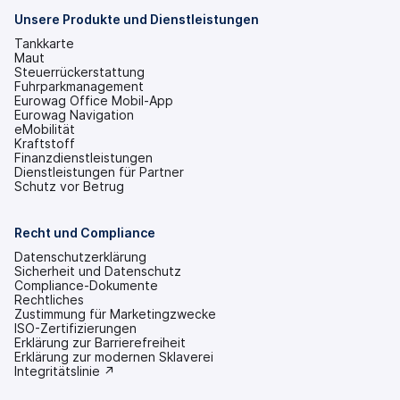
neuen
Tab
Unsere Produkte und Dienstleistungen
geöffnet)
Tankkarte
Maut
Steuerrückerstattung
Fuhrparkmanagement
Eurowag Office Mobil-App
Eurowag Navigation
eMobilität
Kraftstoff
Finanzdienstleistungen
Dienstleistungen für Partner
Schutz vor Betrug
Recht und Compliance
Datenschutzerklärung
Sicherheit und Datenschutz
Compliance-Dokumente
Rechtliches
Zustimmung für Marketingzwecke
ISO-Zertifizierungen
Erklärung zur Barrierefreiheit
(wird
Erklärung zur modernen Sklaverei
in
(wird
Integritätslinie ↗
einem
in
neuen
einem