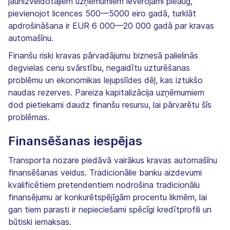
jaunizveidotajiem uzņēmumiem ievērojami pieaug,
pievienojot licences 500—5000 eiro gadā, turklāt
apdrošināšana ir EUR 6 000—20 000 gadā par kravas
automašīnu.
Finanšu riski kravas pārvadājumu biznesā palielinās
degvielas cenu svārstību, negaidītu uzturēšanas
problēmu un ekonomikas lejupslīdes dēļ, kas iztukšo
naudas rezerves. Pareiza kapitalizācija uzņēmumiem
dod pietiekami daudz finanšu resursu, lai pārvarētu šīs
problēmas.
Finansēšanas iespējas
Transporta nozare piedāvā vairākus kravas automašīnu
finansēšanas veidus. Tradicionālie banku aizdevumi
kvalificētiem pretendentiem nodrošina tradicionālu
finansējumu ar konkurētspējīgām procentu likmēm, lai
gan tiem parasti ir nepieciešami spēcīgi kredītprofili un
būtiski iemaksas.