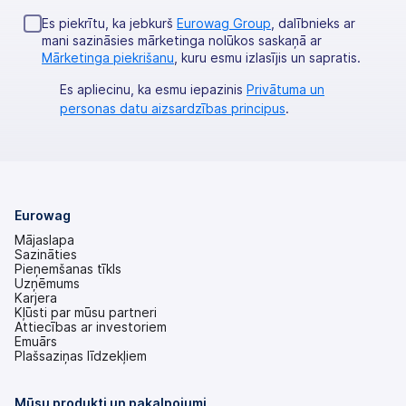
Es piekrītu, ka jebkurš
Eurowag Group
, dalībnieks ar
mani sazināsies mārketinga nolūkos saskaņā ar
Mārketinga piekrišanu
, kuru esmu izlasījis un sapratis.
Es apliecinu, ka esmu iepazinis
Privātuma un
personas datu aizsardzības principus
.
Eurowag
Mājaslapa
Sazināties
Pieņemšanas tīkls
Uzņēmums
Karjera
Kļūsti par mūsu partneri
Attiecības ar investoriem
(tiek
Emuārs
atvērts
Plašsaziņas līdzekļiem
jaunā
cilnē)
Mūsu produkti un pakalpojumi