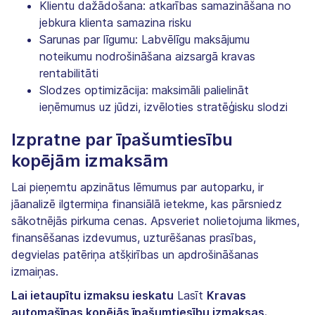
Klientu dažādošana: atkarības samazināšana no
jebkura klienta samazina risku
Sarunas par līgumu: Labvēlīgu maksājumu
noteikumu nodrošināšana aizsargā kravas
rentabilitāti
Slodzes optimizācija: maksimāli palielināt
ieņēmumus uz jūdzi, izvēloties stratēģisku slodzi
Izpratne par īpašumtiesību
kopējām izmaksām
Lai pieņemtu apzinātus lēmumus par autoparku, ir
jāanalizē ilgtermiņa finansiālā ietekme, kas pārsniedz
sākotnējās pirkuma cenas. Apsveriet nolietojuma likmes,
finansēšanas izdevumus, uzturēšanas prasības,
degvielas patēriņa atšķirības un apdrošināšanas
izmaiņas.
Lai ietaupītu izmaksu ieskatu
Lasīt
Kravas
automašīnas kopējās īpašumtiesību izmaksas.