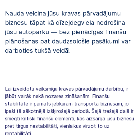
Nauda veicina jūsu kravas pārvadājumu
biznesu tāpat kā dīzeļdegviela nodrošina
jūsu autoparku — bez pienācīgas finanšu
plānošanas pat daudzsološie pasākumi var
darboties tukšā veidā!
Lai izveidotu veiksmīgu kravas pārvadājumu darbību, ir
jābūt vairāk nekā nozares zināšanām. Finanšu
stabilitāte ir pamats jebkuram transporta biznesam, jo
īpaši tā sākotnējā izšķirošajā periodā. Šajā trešajā daļā ir
sniegti kritiski finanšu elementi, kas aizsargā jūsu biznesu
pret tirgus nestabilitāti, vienlaikus virzot to uz
rentabilitāti.