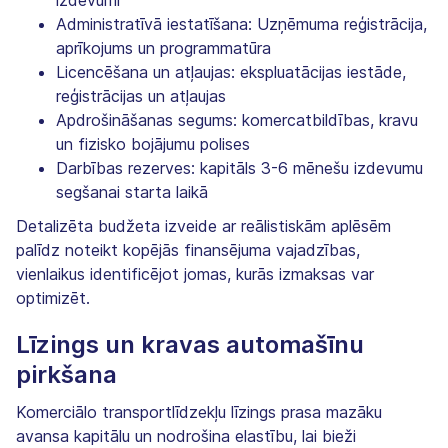
Administratīvā iestatīšana: Uzņēmuma reģistrācija,
aprīkojums un programmatūra
Licencēšana un atļaujas: ekspluatācijas iestāde,
reģistrācijas un atļaujas
Apdrošināšanas segums: komercatbildības, kravu
un fizisko bojājumu polises
Darbības rezerves: kapitāls 3-6 mēnešu izdevumu
segšanai starta laikā
Detalizēta budžeta izveide ar reālistiskām aplēsēm
palīdz noteikt kopējās finansējuma vajadzības,
vienlaikus identificējot jomas, kurās izmaksas var
optimizēt.
Līzings un kravas automašīnu
pirkšana
Komerciālo transportlīdzekļu līzings prasa mazāku
avansa kapitālu un nodrošina elastību, lai bieži