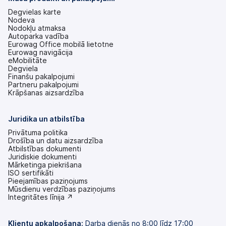
Degvielas karte
Nodeva
Nodokļu atmaksa
Autoparka vadība
Eurowag Office mobilā lietotne
Eurowag navigācija
eMobilitāte
Degviela
Finanšu pakalpojumi
Partneru pakalpojumi
Krāpšanas aizsardzība
Juridika un atbilstība
Privātuma politika
Drošība un datu aizsardzība
Atbilstības dokumenti
Juridiskie dokumenti
Mārketinga piekrišana
ISO sertifikāti
Pieejamības paziņojums
(tiek
Mūsdienu verdzības paziņojums
atvērts
(tiek
Integritātes līnija ↗
jaunā
atvērts
cilnē)
jaunā
cilnē)
Klientu apkalpošana:
Darba dienās no 8:00 līdz 17:00