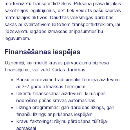
modernizētu transportlīdzekļus. Pirkšana prasa lielākus
sākotnējos ieguldījumus, bet tiek veidots pašu kapitāls
materiālajos aktīvos. Daudzas veiksmīgas darbības
sākas ar kvalitatīviem lietotiem transportlīdzekļiem, lai
līdzsvarotu iegādes izmaksas ar īpašumtiesību
ieguvumiem.
Finansēšanas iespējas
Uzņēmēji, kuri meklē kravas pārvadājumu biznesa
finansējumu, var veikt šādas darbības:
Banku aizdevumi: tradicionālie termiņa aizdevumi
ar 3-7 gadu atmaksas termiņiem
Iekārtu finansēšana: aizdevumi, kurus īpaši
nodrošina pašas kravas automašīnas
Līzinga programmas: gan darbības līzings, gan
finanšu līzings ar pirkšanas iespējām
Kravu faktorings: rēķinu pārdošana tūlītējai
apmaksai