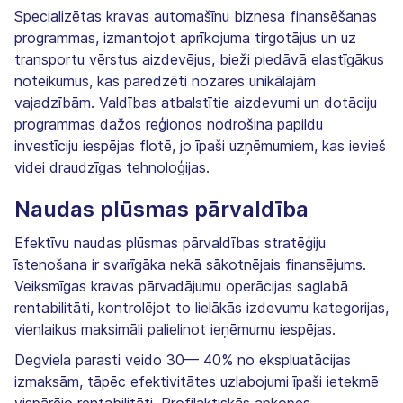
Specializētas kravas automašīnu biznesa finansēšanas
programmas, izmantojot aprīkojuma tirgotājus un uz
transportu vērstus aizdevējus, bieži piedāvā elastīgākus
noteikumus, kas paredzēti nozares unikālajām
vajadzībām. Valdības atbalstītie aizdevumi un dotāciju
programmas dažos reģionos nodrošina papildu
investīciju iespējas flotē, jo īpaši uzņēmumiem, kas ievieš
videi draudzīgas tehnoloģijas.
Naudas plūsmas pārvaldība
Efektīvu naudas plūsmas pārvaldības stratēģiju
īstenošana ir svarīgāka nekā sākotnējais finansējums.
Veiksmīgas kravas pārvadājumu operācijas saglabā
rentabilitāti, kontrolējot to lielākās izdevumu kategorijas,
vienlaikus maksimāli palielinot ieņēmumu iespējas.
Degviela parasti veido 30— 40% no ekspluatācijas
izmaksām, tāpēc efektivitātes uzlabojumi īpaši ietekmē
vispārējo rentabilitāti. Profilaktiskās apkopes