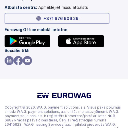
Atbalsta centrs:
Apmeklējiet mūsu atbalstu
+371 676 606 29
Eurowag Office mobilā lietotne
(tiek
(tiek
Sociālie tīkli
atvērts
atvērts
jaunā
jaunā
(tiek
(tiek
(tiek
cilnē)
cilnē)
atvērts
atvērts
atvērts
jaunā
jaunā
jaunā
cilnē)
cilnē)
cilnē)
Copyright © 2026, W.A.G. payment solutions, a.s. Visus pakalpojumus
sniedz W.A.G. payment solutions, a.s. un tās meitasuzņēmumi. W.A.G.
payment solutions, a.s. ir reģistrēts Komercreģistrā ar lietas Nr. B
6882 Prāgas pašvaldības tiesā, Čehijā (reģistrācijas numurs
26415623). W.A.G. Issuing Services, a.s. ir pilnībā piederošs W.A.G.