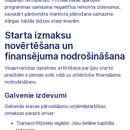
programmas samazina negaidītus remonta izdevumus,
savukārt pārdomāta maršruta plānošana samazina
dārgas tukšās jūdzes starp kravām.
Starta izmaksu
novērtēšana un
finansējuma nodrošināšana
Visaptverošas izpratnes attīstīšana par jūsu starta
prasībām ir pirmais solis ceļā uz atbilstoša finansējuma
nodrošināšanu.
Galvenie izdevumi
Galvenās kravas pārvadājumu uzņēmējdarbības
izmaksas parasti ietver:
Transportlīdzekļu iegāde: Jūsu lielākie kapitāla
izdevumi