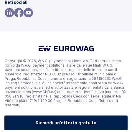
(si
(si
Reti sociali
apre
apre
in
in
(si
(si
(si
una
una
apre
apre
apre
nuova
nuova
in
in
in
scheda)
scheda)
una
una
una
nuova
nuova
nuova
scheda)
scheda)
scheda)
Copyright © 2026, W.A.G. payment solutions, a.s. Tutti i servizi sono
forniti da W.A.G. payment solutions, a.s. e dalle sue filiali. W.A.G.
payment solutions, a.s. è iscritta nel registro delle imprese con il
numero di registrazione. B 6882 presso il tribunale municipale di
Praga, Repubblica Ceca (numero di registrazione 26415623). W.A.G.
Issuing Services, a.s. è una società interamente controllata da W.A.G.
payment solutions, a.s. ed è autorizzata e regolamentata dalla Banca
nazionale ceca (www.CNB.cz) con il numero identificativo (numero ID):
050 21 910, registrata nella Repubblica Ceca con sede legale in Na
Vítězné pláni 1719/4 140 00 Praga 4 Repubblica Ceca. Tutti i diritti
riservati.
Richiedi un’offerta gratuita