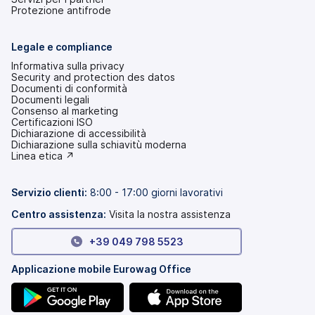
Protezione antifrode
Legale e compliance
Informativa sulla privacy
Security and protection des datos
Documenti di conformità
Documenti legali
Consenso al marketing
Certificazioni ISO
Dichiarazione di accessibilità
(si
Dichiarazione sulla schiavitù moderna
apre
(si
Linea etica ↗
in
apre
una
in
nuova
una
Servizio clienti:
8:00 - 17:00 giorni lavorativi
scheda)
nuova
scheda)
Centro assistenza:
Visita la nostra assistenza
+39 049 798 5523
Applicazione mobile Eurowag Office