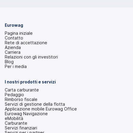
Eurowag
Pagina iniziale
Contatto
Rete di accettazione
Azienda
Carriera
Relazioni con gli investitori
(si
Blog
apre
Per i media
in
una
nuova
I nostri prodotti e servizi
scheda)
Carta carburante
Pedaggio
Rimborso fiscale
Servizi di gestione della flotta
Applicazione mobile Eurowag Office
Eurowag Navigazione
eMobilità
Carburante
Servizi finanziari
Servizi per i partner