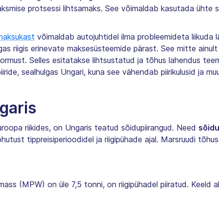
smise protsessi lihtsamaks. See võimaldab kasutada ühte se
 maksukast
võimaldab autojuhtidel ilma probleemideta liikuda lä
gas riigis erinevate maksesüsteemide pärast. See mitte ainul
oormust. Selles esitatakse lihtsustatud ja tõhus lahendus te
ride, sealhulgas Ungari, kuna see vähendab piirikulusid ja muu
garis
roopa riikides, on Ungaris teatud sõidupiirangud. Need
sõid
ohutust tippreisiperioodidel ja riigipühade ajal. Marsruudi tõhu
ss (MPW) on üle 7,5 tonni, on riigipühadel piiratud. Keeld al