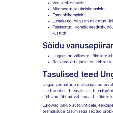
Varupirnikomplekt.
Alkomeetri testimiskomplekt.
Esmaabikomplekt.
Lumeketid, nagu on näidatud liik
Tulekustuti: Kohalik seaduslik nõ
kustutit.
Sõidu vanusepiir
Ungaris on väikeste sõidukite ju
Raskeveokite jaoks on kehtesta
Tasulised teed Un
Ungari veoautode maksumäärad arvutat
elektroonilisel teemaksusüsteemil põ
sõltuvad läbitud vahemaast, sõiduki k
Eurowag pakub autojuhtidele, eelkõige
teemaksude tasumisega seotud problee