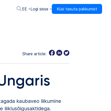
EE
Logi sisse
Küsi tasuta pakkumist
Share article:
Ungaris
t tagada kaubaveo liikumine
 liiklusõigusaktidega.