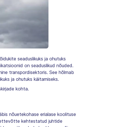
õidukite seaduslikuks ja ohutuks
ifikatsioonid on seaduslikud nõuded.
amine transpordisektoris. See hõlmab
ikuks ja ohutuks käitamiseks.
skirjade kohta.
 läbis nõuetekohase erialase koolituse
ettevõtte kehtestatud juhtide