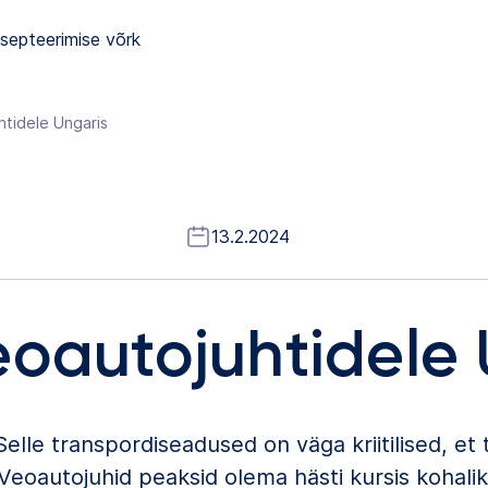
septeerimise võrk
htidele Ungaris
13.2.2024
eoautojuhtidele 
Selle transpordiseadused on väga kriitilised, e
Veoautojuhid peaksid olema hästi kursis kohalike