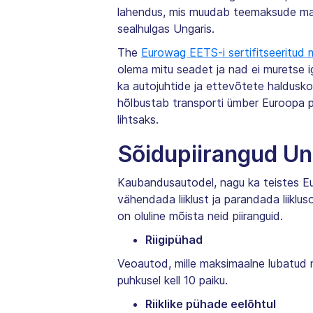
lahendus, mis muudab teemaksude mak
sealhulgas Ungaris.
The
Eurowag EETS-i sertifitseeritud
olema mitu seadet ja nad ei muretse i
ka autojuhtide ja ettevõtete haldusk
hõlbustab transporti ümber Euroopa pii
lihtsaks.
Sõidupiirangud Un
Kaubandusautodel, nagu ka teistes Eu
vähendada liiklust ja parandada liiklus
on oluline mõista neid piiranguid.
Riigipühad
Veoautod, mille maksimaalne lubatud ma
puhkusel kell 10 paiku.
Riiklike pühade eelõhtul