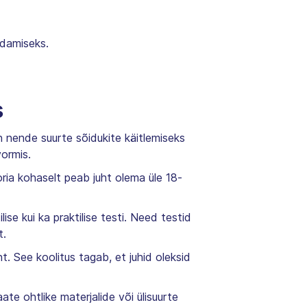
edamiseks.
s
on nende suurte sõidukite käitlemiseks
vormis.
ria kohaselt peab juht olema üle 18-
ise kui ka praktilise testi. Need testid
t.
t. See koolitus tagab, et juhid oleksid
aate ohtlike materjalide või ülisuurte