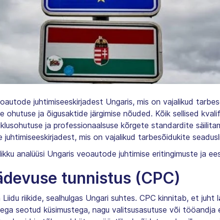
autode juhtimiseeskirjadest Ungaris, mis on vajalikud tarbes
 ohutuse ja õigusaktide järgimise nõuded. Kõik sellised kval
iiklusohutuse ja professionaalsuse kõrgete standardite säilit
juhtimiseeskirjadest, mis on vajalikud tarbesõidukite seadusl
likku analüüsi Ungaris veoautode juhtimise eritingimuste ja ee
ädevuse tunnistus (CPC)
Liidu riikide, sealhulgas Ungari suhtes. CPC kinnitab, et juht
sega seotud küsimustega, nagu valitsusasutuse või tööandja 