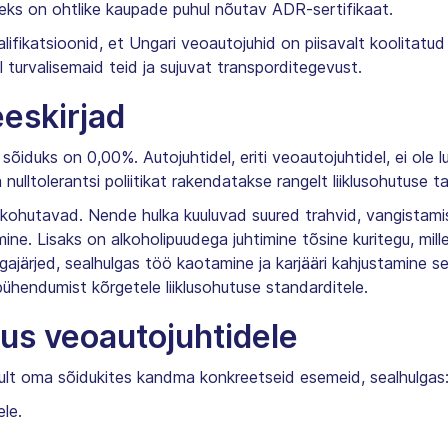
eks on ohtlike kaupade puhul nõutav ADR-sertifikaat.
fikatsioonid, et Ungari veoautojuhid on piisavalt koolitatud 
 turvalisemaid teid ja sujuvat transporditegevust.
eeskirjad
sõiduks on 0,00%. Autojuhtidel, eriti veoautojuhtidel, ei ole lu
nulltolerantsi poliitikat rakendatakse rangelt liiklusohutuse t
jed kohutavad. Nende hulka kuuluvad suured trahvid, vangistamis
ine. Lisaks on alkoholipuudega juhtimine tõsine kuritegu, mill
gajärjed, sealhulgas töö kaotamine ja karjääri kahjustamine se
ühendumist kõrgetele liiklusohutuse standarditele.
tus veoautojuhtidele
ult oma sõidukites kandma konkreetseid esemeid, sealhulgas
ele.