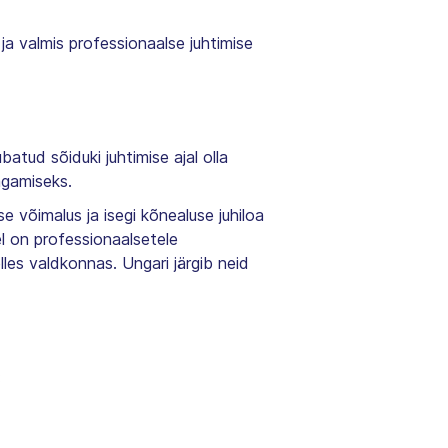
ja valmis professionaalse juhtimise
batud sõiduki juhtimise ajal olla
agamiseks.
e võimalus ja isegi kõnealuse juhiloa
el on professionaalsetele
lles valdkonnas. Ungari järgib neid
: