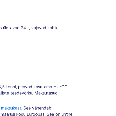
mis ületavad 24 t, vajavad kahte
le 3,5 tonni, peavad kasutama HU-GO
uliste teedevõrku. Maksutasud
a maksukast
. See vähendab
d määrusi kogu Euroopas. See on ühtne