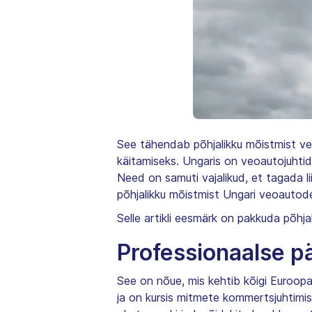
See tähendab põhjalikku mõistmist veo
käitamiseks. Ungaris on veoautojuhtide
Need on samuti vajalikud, et tagada l
põhjalikku mõistmist Ungari veoautode 
Selle artikli eesmärk on pakkuda põhja
Professionaalse p
See on nõue, mis kehtib kõigi Euroopa 
ja on kursis mitmete kommertsjuhtimi