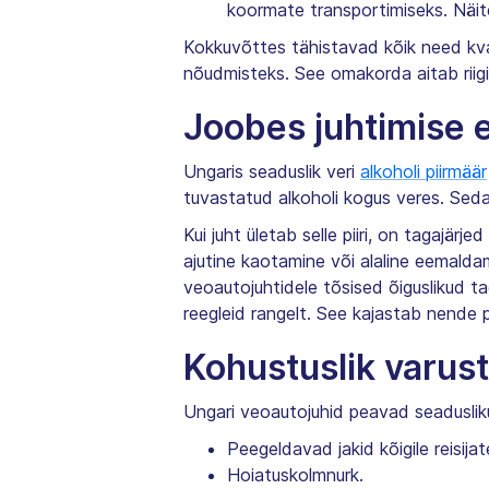
koormate transportimiseks. Näit
Kokkuvõttes tähistavad kõik need kvali
nõudmisteks. See omakorda aitab riigil
Joobes juhtimise 
Ungaris seaduslik veri
alkoholi piirmäär
tuvastatud alkoholi kogus veres. Seda 
Kui juht ületab selle piiri, on tagajär
ajutine kaotamine või alaline eemaldam
veoautojuhtidele tõsised õiguslikud ta
reegleid rangelt. See kajastab nende p
Kohustuslik varus
Ungari veoautojuhid peavad seaduslik
Peegeldavad jakid kõigile reisijat
Hoiatuskolmnurk.