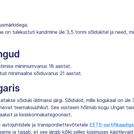
lusmärkidega.
ue on tulekustuti kandmine üle 3,5 tonni sõidukitel ja need, 
angud
htimise miinimumvanus 18 aastat.
tud minimaalne sõiduvanus 21 aastat.
garis
akse sõiduki üldmassi järgi. Sõidukid, mille kogukaal on ü
hinevat teemaksuühikut. See süsteem hõlmab kogu Ungari tas
aalust ja keskkonnakategooriast.
 autojuhtidele ja transpordiettevõtetele
EETS-sertifikaadig
me ja tagab, et see järgib kõiki selles küsimuses käsitlevai