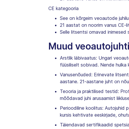
CE kategooria
See on kõrgeim veoautode juhil
21 aastat on noorim vanus CE-li
Selle litsentsi omavad inimesed 
Muud veoautojuhti
Arstlik läbivaatus: Ungari veoaut
füüsiliselt sobivad. Nende hulka 
Vanusenõuded: Erinevate litsent
aastane. 21-aastane juht on nõu
Teooria ja praktilised testid: Pro
mõõdavad juhi arusaamist liikluse
Perioodiline koolitus: Autojuhid 
kursis kehtivate eeskirjade, ohu
Täiendavad sertifikaadid spetsiali