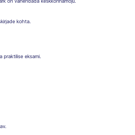
smärk on vähendada keskkonnamõju.
skirjade kohta.
 praktilise eksami.
av.