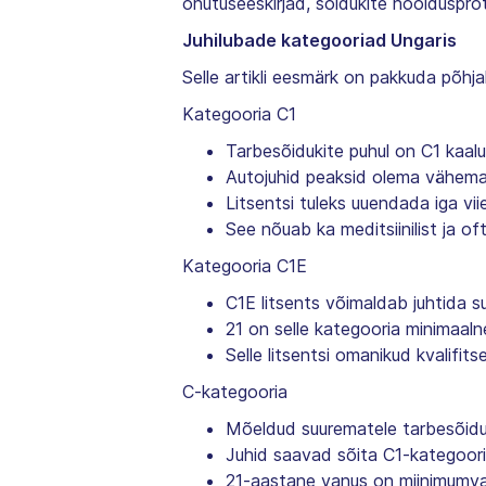
ohutuseeskirjad, sõidukite hoolduspr
Juhilubade kategooriad Ungaris
Selle artikli eesmärk on pakkuda põhja
Kategooria C1
Tarbesõidukite puhul on C1 kaa
Autojuhid peaksid olema vähema
Litsentsi tuleks uuendada iga vi
See nõuab ka meditsiinilist ja oft
Kategooria C1E
C1E litsents võimaldab juhtida s
21 on selle kategooria minimaaln
Selle litsentsi omanikud kvalifit
C-kategooria
Mõeldud suurematele tarbesõiduk
Juhid saavad sõita C1-kategoori
21-aastane vanus on miinimumva