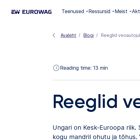
Teenused
Ressursid
Meist
Akt
Avaleht
Blogi
Reeglid veoautoju
Reading time:
13
min
Reeglid v
Ungari on Kesk-Euroopa riik. 
kogu mandril ohutu ja tõhus. 