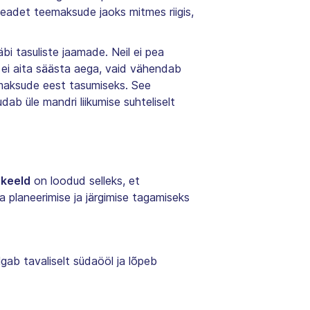
adet teemaksude jaoks mitmes riigis,
bi tasuliste jaamade. Neil ei pea
t ei aita säästa aega, vaid vähendab
emaksude eest tasumiseks. See
dab üle mandri liikumise suhteliselt
ukeeld
on loodud selleks, et
sa planeerimise ja järgimise tagamiseks
gab tavaliselt südaööl ja lõpeb