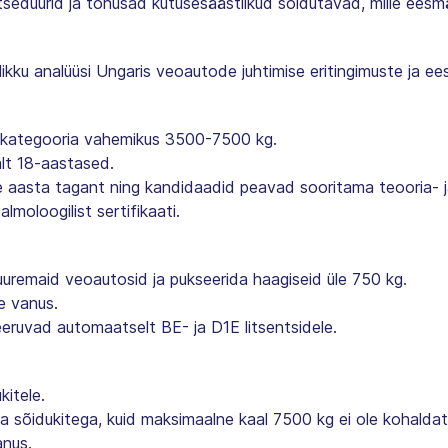
otseduurid ja tõhusad kütusesäästlikud sõidutavad, mille ee
likku analüüsi Ungaris veoautode juhtimise eritingimuste ja ee
lukategooria vahemikus 3500-7500 kg.
lt 18-aastased.
ie aasta tagant ning kandidaadid peavad sooritama teooria- ja
almoloogilist sertifikaati.
uuremaid veoautosid ja pukseerida haagiseid üle 750 kg.
e vanus.
seeruvad automaatselt BE- ja D1E litsentsidele.
itele.
a sõidukitega, kuid maksimaalne kaal 7500 kg ei ole kohaldat
nus.