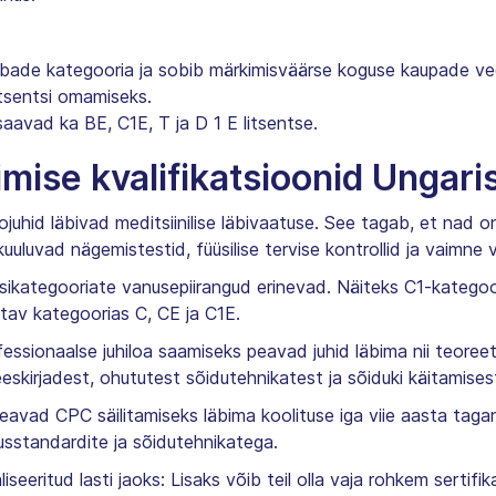
ubade kategooria ja sobib märkimisväärse koguse kaupade v
tsentsi omamiseks.
saavad ka BE, C1E, T ja D 1 E litsentse.
mise kvalifikatsioonid Ungari
ojuhid läbivad meditsiinilise läbivaatuse. See tagab, et nad 
kuuluvad nägemistestid, füüsilise tervise kontrollid ja vaimne 
sikategooriate vanusepiirangud erinevad. Näiteks C1-kategoo
tav kategoorias C, CE ja C1E.
fessionaalse juhiloa saamiseks peavad juhid läbima nii teoreetil
eskirjadest, ohututest sõidutehnikatest ja sõiduki käitamises
peavad CPC säilitamiseks läbima koolituse iga viie aasta tagan
tusstandardite ja sõidutehnikatega.
seeritud lasti jaoks: Lisaks võib teil olla vaja rohkem sertifik