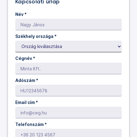
Kapcsolati űrlap
Név
*
Székhely országa *
Cégnév
*
Adószám *
Email cím
*
Telefonszám
*