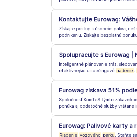
Kontaktujte Eurowag: Vášho
Získajte prístup k úsporám paliva, ri
podnikaniu. Získajte bezplatnú ponuk
Spolupracujte s Eurowag | 
Inteligentné plánovanie trás, sledov
efektívnejšie dispečingové
riadenie
.
Eurowag získava 51% podie
Spoločnosť KomTeS týmto zákazníkom
ponúka aj dodatočné služby vrátane i
Eurowag: Palivové karty a 
Riadenie
vozového
parku
. Staňte s