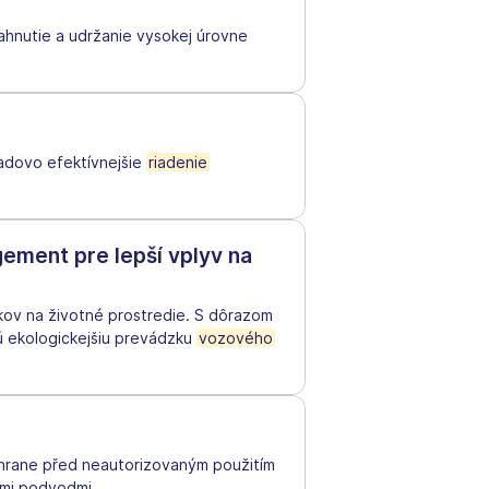
iahnutie a udržanie vysokej úrovne
adovo efektívnejšie
riadenie
gement pre lepší vplyv na
kov na životné prostredie. S dôrazom
jú ekologickejšiu prevádzku
vozového
ochrane před neautorizovaným použitím
ými podvodmi.
…