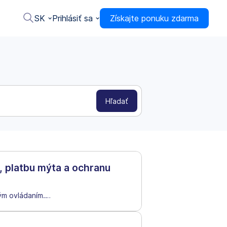
SK
Prihlásiť sa
Získajte ponuku zdarma
, platbu mýta a ochranu
m ovládaním.
…