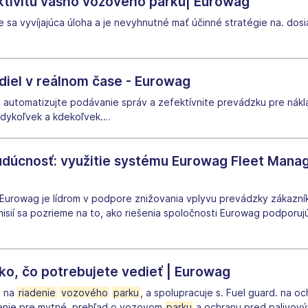
ektivitu vášho vozového parku| Eurowag
e sa vyvíjajúca úloha a je nevyhnutné mať účinné stratégie na. dos
diel v reálnom čase - Eurowag
 automatizujte podávanie správ a zefektívnite prevádzku pre nákl
edykoľvek a kdekoľvek.
…
 budúcnosť: využitie systému Eurowag Fleet Mana
Eurowag je lídrom v podpore znižovania vplyvu prevádzky zákazní
misií sa pozrieme na to, ako riešenia spoločnosti Eurowag podporu
ko, čo potrebujete vedieť | Eurowag
u na
riadenie
vozového
parku
, a spolupracuje s. Fuel guard. na 
adenie pre mytné, prehľad o vozovom
parku
a ochranu pred palivov