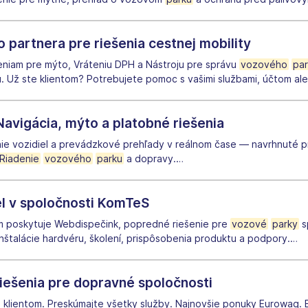
 partnera pre riešenia cestnej mobility
ešeniam pre mýto, Vráteniu DPH a Nástroju pre správu
vozového
pa
u. Už ste klientom? Potrebujete pomoc s vašimi službami, účtom al
Navigácia, mýto a platobné riešenia
anie vozidiel a prevádzkové prehľady v reálnom čase — navrhnuté p
Riadenie
vozového
parku
a dopravy.
…
l v spoločnosti KomTeS
 poskytuje Webdispečink, popredné riešenie pre
vozové
parky
s
nštalácie hardvéru, školení, prispôsobenia produktu a podpory.
…
riešenia pre dopravné spoločnosti
a klientom. Preskúmajte všetky služby. Najnovšie ponuky Eurowag.