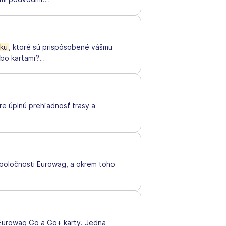
rku
, ktoré sú prispôsobené vášmu
ebo kartami?
…
re úplnú prehľadnosť trasy a
poločnosti Eurowag, a okrem toho
 Eurowag Go a Go+ karty. Jedna