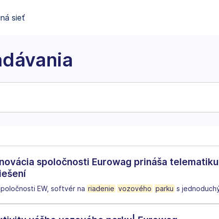
ná sieť
adávania
inovácia spoločnosti Eurowag prináša telematiku
iešení
spoločnosti EW, softvér na
riadenie
vozového
parku
s jednoduchý