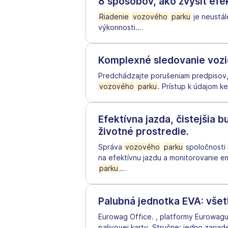
8 spôsobov, ako zvýšiť ef
Riadenie
vozového
parku
je neustál
výkonnosti.
…
Komplexné sledovanie vozi
Predchádzajte porušeniam predpisov,
vozového
parku
. Prístup k údajom k
Efektívna jazda, čistejšia
životné prostredie.
Správa
vozového
parku
spoločnosti 
na efektívnu jazdu a monitorovanie e
parku
.
…
Palubná jednotka EVA: všet
Eurowag Office. , platformy Eurowag
palivovej karty. Stručne: jedno zari