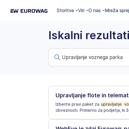
Storitve
Viri
O nas
Mreža spre
Iskalni rezultat
Upravljanje flote in telema
Izberite pravi paket za
upravljanje
vo
obveznosti. Primerno za podjetja, ki žel
WebEye je zdaj Eurowag: pa