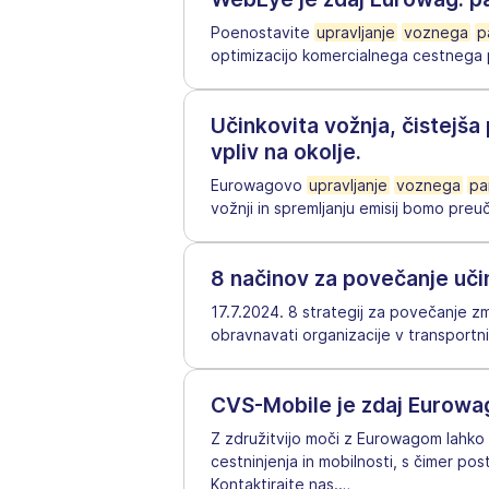
Poenostavite
upravljanje
voznega
p
optimizacijo komercialnega cestnega
Učinkovita vožnja, čistejš
vpliv na okolje.
Eurowagovo
upravljanje
voznega
pa
vožnji in spremljanju emisij bomo preu
8 načinov za povečanje uči
17.7.2024. 8 strategij za povečanje zm
obravnavati organizacije v transportni i
CVS-Mobile je zdaj Eurowag
Z združitvijo moči z Eurowagom lahko 
cestninjenja in mobilnosti, s čimer p
Kontaktirajte nas.
…