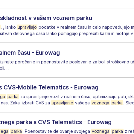
i skladnost v vašem voznem parku
. , lahko
upravljajo
podatke v realnem času in celo napovedujejo m
kršitvah delovnega časa lahko pomagajo preprečiti kazni in motnje v 
realnem času - Eurowag
tizirajte poročanje in poenostavite poslovanje za bolj stroškovno 
li.
…
 s CVS-Mobile Telematics - Eurowag
ega
parka
za spremljanje vozil v realnem času, optimizacijo poti, skl
 nas. Zakaj izbrati CVS za
upravljanje
vašega
voznega
parka
. Sle
znega parka s CVS Telematics - Eurowag
nega
parka
. Poenostavite delovanje svojega
voznega
parka
z reš