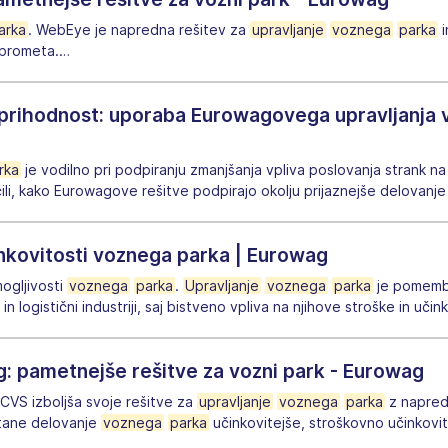
arka
. WebEye je napredna rešitev za
upravljanje
voznega
parka
i
 prometa.
…
a prihodnost: uporaba Eurowagovega upravljanja 
rka
je vodilno pri podpiranju zmanjšanja vpliva poslovanja strank na
čili, kako Eurowagove rešitve podpirajo okolju prijaznejše delovanj
nkovitosti voznega parka | Eurowag
ogljivosti
voznega
parka
.
Upravljanje
voznega
parka
je pomembn
n logistični industriji, saj bistveno vpliva na njihove stroške in učin
: pametnejše rešitve za vozni park - Eurowag
CVS izboljša svoje rešitve za
upravljanje
voznega
parka
z napredn
ostane delovanje
voznega
parka
učinkovitejše, stroškovno učinkovi