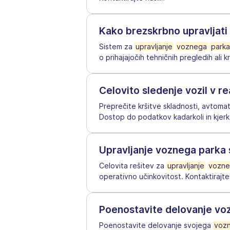
Kako brezskrbno upravljat
Sistem za
upravljanje
voznega
parka
o prihajajočih tehničnih pregledih ali 
Celovito sledenje vozil v 
Preprečite kršitve skladnosti, avtoma
Dostop do podatkov kadarkoli in kjerko
Upravljanje voznega parka
Celovita rešitev za
upravljanje
vozn
operativno učinkovitost. Kontaktirajte
Poenostavite delovanje vo
Poenostavite delovanje svojega
voz