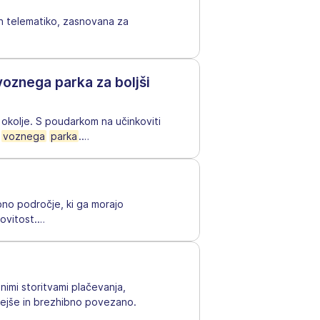
n telematiko, zasnovana za
voznega parka za boljši
 okolje. S poudarkom na učinkoviti
e
voznega
parka
.
…
o področje, ki ga morajo
kovitost.
…
imi storitvami plačevanja,
tejše in brezhibno povezano.