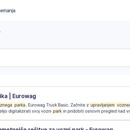
jemanja
i
tika | Eurowag
znega
parka
. Eurowag Truck Basic. Začnite z
upravljanjem
vozne
ijo digitalizirati svoj vozni
park
in pridobiti osnovni pregled nad voz
metnejše rešitve za vozni park - Eurowag