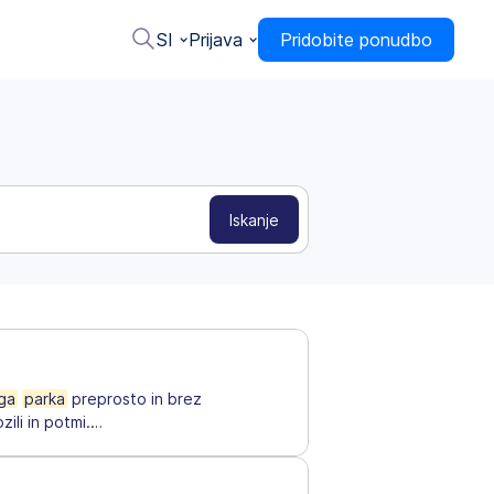
SI
Prijava
Pridobite ponudbo
ga
parka
preprosto in brez
ili in potmi.
…