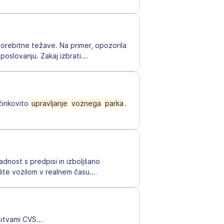
orebitne težave. Na primer, opozorila
poslovanju. Zakaj izbrati.
…
učinkovito
upravljanje
voznega
parka
.
adnost s predpisi in izboljšano
dite vozilom v realnem času.
…
itvami CVS.
…