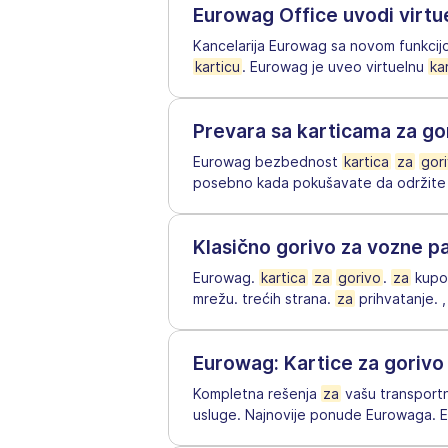
Eurowag Office uvodi virtu
Kancelarija Eurowag sa novom funkcij
karticu
. Eurowag je uveo virtuelnu
ka
Prevara sa karticama za g
Eurowag bezbednost
kartica
za
gor
posebno kada pokušavate da održite 
Klasično gorivo za vozne pa
Eurowag.
kartica
za
gorivo
.
za
kupov
mrežu. trećih strana.
za
prihvatanje. ,
Eurowag: Kartice za gorivo
Kompletna rešenja
za
vašu transport
usluge. Najnovije ponude Eurowaga.