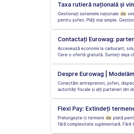
Taxa rutieră națională și vi
Gestionați sistemele naționale
de
vin
pentru șoferi. Plăți mai simple. Gestio
Contactați Eurowag: partene
Accesează economii la carburant, solu
Cere o ofertă gratuită. Sunteți deja c
Despre Eurowag | Modelăm vi
Conectăm antreprenori, șoferi, dispec
autorități fiscale și alți parteneri din 
Flexi Pay: Extindeți termene
Prelungește-ți termenii
de
plată pentr
fără complexitate suplimentară. Fără te