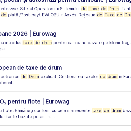
 interzise. Site-ul Operatorului Sistemului
de
Taxe
de
Drum
. Tari
i
de
plată /Post-pay/. EVA OBU + Axxés. Rețeaua
de
Taxe
de
Dr
oane 2026 | Eurowag
au introdus
taxe
de
drum
pentru camioane bazate pe kilometraj, a
gia.
…
uropean de taxe de drum
lectronice
de
Drum
explicat. Gestionarea taxelor
de
drum
în Eur
țional.
…
O₂ pentru flote | Eurowag
 flote. Rămâneți conform cu cele mai recente
taxe
de
drum
baza
or tarife bazate pe emisii.
…