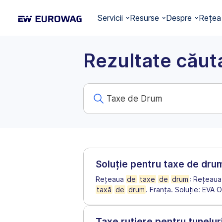
Servicii
Resurse
Despre
Rețea
Rezultate căut
Soluție pentru taxe de dru
Rețeaua
de
taxe
de
drum
: Rețeau
taxă
de
drum
. Franţa. Soluție: EVA
Taxe rutiere pentru tunelur