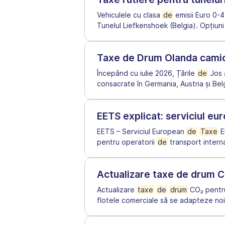
Vehiculele cu clasa
de
emisii Euro 0-4
Tunelul Liefkenshoek (Belgia). Opțiun
Taxe de Drum Olanda cami
Începând cu iulie 2026, Țările
de
Jos 
consacrate în Germania, Austria și Bel
EETS explicat: serviciul e
EETS – Serviciul European
de
Taxe
E
pentru operatorii
de
transport interna
Actualizare taxe de drum C
Actualizare
taxe
de
drum
CO₂ pentru
flotele comerciale să se adapteze noil