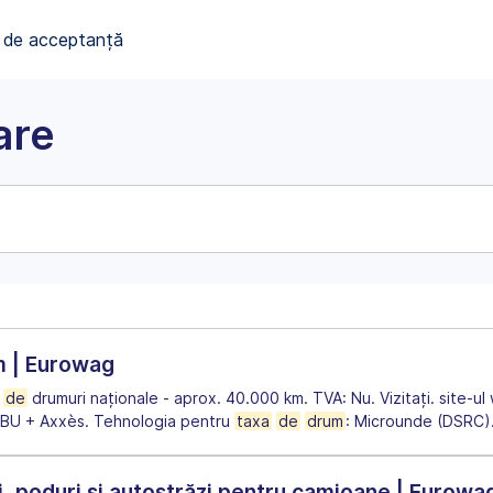
 de acceptanță
are
m | Eurowag
a
de
drumuri naționale - aprox. 40.000 km. TVA: Nu. Vizitați. site-ul
 OBU + Axxès. Tehnologia pentru
taxa
de
drum
: Microunde (DSRC)
i, poduri și autostrăzi pentru camioane | Eurowa