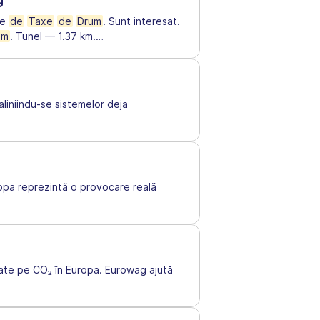
fe
de
Taxe
de
Drum
. Sunt interesat.
um
. Tunel — 1.37 km.
…
liniindu-se sistemelor deja
opa reprezintă o provocare reală
te pe CO₂ în Europa. Eurowag ajută