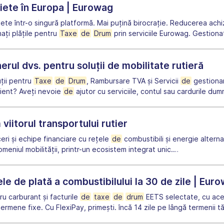
niete în Europa | Eurowag
iete într-o singură platformă. Mai puțină birocrație. Reducerea achi
nați plățile pentru
Taxe
de
Drum
prin serviciile Eurowag. Gestionaț
rul dvs. pentru soluții de mobilitate rutieră
ții pentru
Taxe
de
Drum
, Rambursare TVA și Servicii
de
gestionar
lient? Aveți nevoie
de
ajutor cu serviciile, contul sau cardurile du
itorul transportului rutier
eri și echipe financiare cu rețele
de
combustibili și energie alterna
domeniul mobilității, printr-un ecosistem integrat unic.
…
le de plată a combustibilului la 30 de zile | Eur
u carburant și facturile
de
taxe
de
drum
EETS selectate, cu ac
rmene fixe. Cu FlexiPay, primești. încă 14 zile pe lângă termenii tăi