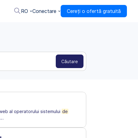
RO
Conectare
Cereți o ofertă gratuită
 web al operatorului sistemului
de
.
…
g