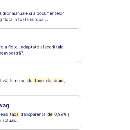
zițiilor manuale și a documentelor
i flota în toată Europa.
…
e a flotei, adaptate afacerii tale.
mneavoastră?
…
tivă, furnizori
de
taxe
de
drum
,
owag
eeași
taxă
transparentă
de
0,99% și
 actuali.
…