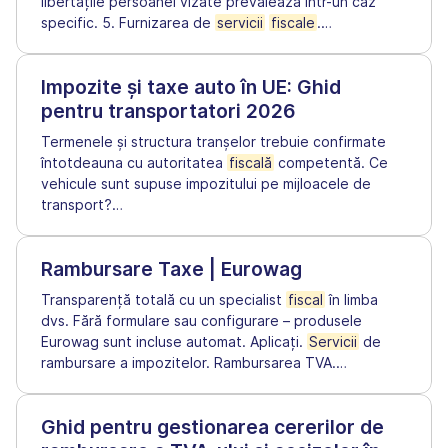
libertățile persoanei vizate prevalează într-un caz
specific. 5. Furnizarea de
servicii
fiscale
.
…
Impozite și taxe auto în UE: Ghid
pentru transportatori 2026
Termenele și structura tranșelor trebuie confirmate
întotdeauna cu autoritatea
fiscală
competentă. Ce
vehicule sunt supuse impozitului pe mijloacele de
transport?
…
Rambursare Taxe | Eurowag
Transparență totală cu un specialist
fiscal
în limba
dvs. Fără formulare sau configurare – produsele
Eurowag sunt incluse automat. Aplicați.
Servicii
de
rambursare a impozitelor. Rambursarea TVA.
…
Ghid pentru gestionarea cererilor de