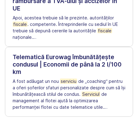
rambursare a TVA-ului și accizelor în
UE
Apoi, acestea trebuie să le prezinte. autorităților
fiscale
. competente. Întreprinderile cu sediul în UE
trebuie să depună cererile la autoritățile
fiscale
naționale.
…
Telematică Eurowag îmbunătățește
condusul | Economii de până la 2 l/100
km
A fost adăugat un nou
serviciu
de „coaching“ pentru
a oferi șoferilor sfaturi personalizate despre cum să își
îmbunătățească stilul de condus.
Serviciul
de
management al flotei ajută la optimizarea
performanței flotei cu date telematice utile.
…