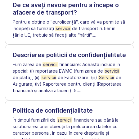
De ce aveți nevoie pentru a începe o
afacere de transport?
Pentru a obține o "eurolicență", care vă va permite să
începeți să furnizați
servicii
de transport rutier în
țările UE, trebuie să faceți alte "hârtii".
…
Descrierea politicii de confidențialitate
Furnizarea de
servicii
financiare: Aceasta include în
special: (i) raportarea EWMC (furnizarea de
servicii
de plată), (ii)
servicii
de Factorizare, (iii)
Servicii
de
Asigurare, (iv) Raportarea pentru clienți (Raportarea
financiară și analiza afacerii). 5.
…
Politica de confidențialitate
În timpul furnizării de
servicii
financiare sau până la
soluționarea unei obiecții la prelucrarea datelor cu
caracter personal, în cazul în care drepturile și