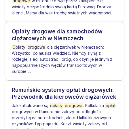
drogowe
w Estonii i Łotwie przez zakupienie e-
winiety bezpośrednio swoją kartą Eurowag. Drodzy
klienci, Mamy dla was trochę świetnych wiadomości.
…
Opłaty drogowe dla samochodów
ciężarowych w Niemczech
Opłaty
drogowe
dla ciężarówek w Niemczech:
Wszystko, co musisz wiedzieć. Niemcy słyną z
rozległej sieci autostrad i dróg, co czyni je jednym z
najpopularniejszych węzłów transportowych w
Europie.
…
Rumuńskie systemy opłat drogowych:
Przewodnik dla kierowców ciężarówek
Jak kalkulowane są
opłaty
drogowe
. Kalkulacja
opłat
drogowych w Rumunii nie zależy od odległości
przebytej na autostradach, ale od kilku kluczowych
czynników: Typ pojazdu: Koszt winiety zależy od