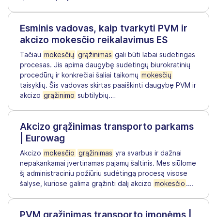
Esminis vadovas, kaip tvarkyti PVM ir
akcizo mokesčio reikalavimus ES
Tačiau
mokesčių
grąžinimas
gali būti labai sudėtingas
procesas. Jis apima daugybę sudėtingų biurokratinių
procedūrų ir konkrečiai šaliai taikomų
mokesčių
taisyklių. Šis vadovas skirtas paaiškinti daugybę PVM ir
akcizo
grąžinimo
subtilybių.
…
Akcizo grąžinimas transporto parkams
| Eurowag
Akcizo
mokesčio
grąžinimas
yra svarbus ir dažnai
nepakankamai įvertinamas pajamų šaltinis. Mes siūlome
šį administraciniu požiūriu sudėtingą procesą visose
šalyse, kuriose galima grąžinti dalį akcizo
mokesčio
.
…
PVM grąžinimas transporto įmonėms |