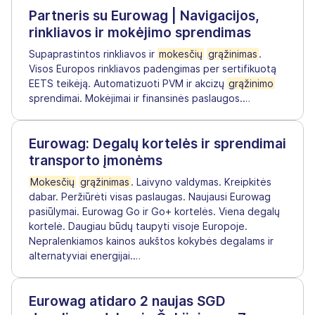
Partneris su Eurowag | Navigacijos,
rinkliavos ir mokėjimo sprendimas
Supaprastintos rinkliavos ir
mokesčių
grąžinimas
.
Visos Europos rinkliavos padengimas per sertifikuotą
EETS teikėją. Automatizuoti PVM ir akcizų
grąžinimo
sprendimai. Mokėjimai ir finansinės paslaugos.
…
Eurowag: Degalų kortelės ir sprendimai
transporto įmonėms
Mokesčių
grąžinimas
. Laivyno valdymas. Kreipkitės
dabar. Peržiūrėti visas paslaugas. Naujausi Eurowag
pasiūlymai. Eurowag Go ir Go+ kortelės. Viena degalų
kortelė. Daugiau būdų taupyti visoje Europoje.
Nepralenkiamos kainos aukštos kokybės degalams ir
alternatyviai energijai.
…
Eurowag atidaro 2 naujas SGD