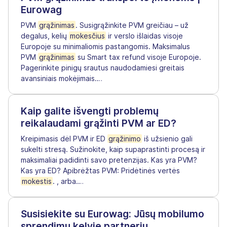
Eurowag
PVM
grąžinimas
. Susigrąžinkite PVM greičiau – už
degalus, kelių
mokesčius
ir verslo išlaidas visoje
Europoje su minimaliomis pastangomis. Maksimalus
PVM
grąžinimas
su Smart tax refund visoje Europoje.
Pagerinkite pinigų srautus naudodamiesi greitais
avansiniais mokėjimais.
…
Kaip galite išvengti problemų
reikalaudami grąžinti PVM ar ED?
Kreipimasis dėl PVM ir ED
grąžinimo
iš užsienio gali
sukelti stresą. Sužinokite, kaip supaprastinti procesą ir
maksimaliai padidinti savo pretenzijas. Kas yra PVM?
Kas yra ED? Apibrėžtas PVM: Pridėtinės vertės
mokestis
. , arba.
…
Susisiekite su Eurowag: Jūsų mobilumo
sprendimų kelyje partneriu