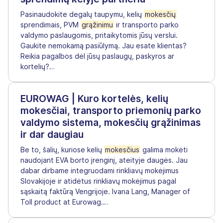
Pasinaudokite degalų taupymu, kelių
mokesčių
sprendimais, PVM
grąžinimu
ir transporto parko
valdymo paslaugomis, pritaikytomis jūsų verslui.
Gaukite nemokamą pasiūlymą. Jau esate klientas?
Reikia pagalbos dėl jūsų paslaugų, paskyros ar
kortelių?
…
EUROWAG | Kuro kortelės, kelių
mokesčiai, transporto priemonių parko
valdymo sistema, mokesčių grąžinimas
ir dar daugiau
Be to, šalių, kuriose kelių
mokesčius
galima mokėti
naudojant EVA borto įrenginį, ateityje daugės. Jau
dabar dirbame integruodami rinkliavų mokėjimus
Slovakijoje ir atidėtus rinkliavų mokėjimus pagal
sąskaitą faktūrą Vengrijoje. Ivana Lang, Manager of
Toll product at Eurowag.
…