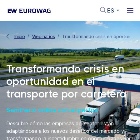
ES
Inicio
Webinarios
Transformando crisis en oportunidad en el transporte por carretera
Transformando crisis en
oportunidad en el
transporte por carretera
Seminario online con expertos
Descubre cómo las empresas del sector están
adaptándose a los nuevos desafíos del mercado y
transformando la incertidumbre en oportunidades para