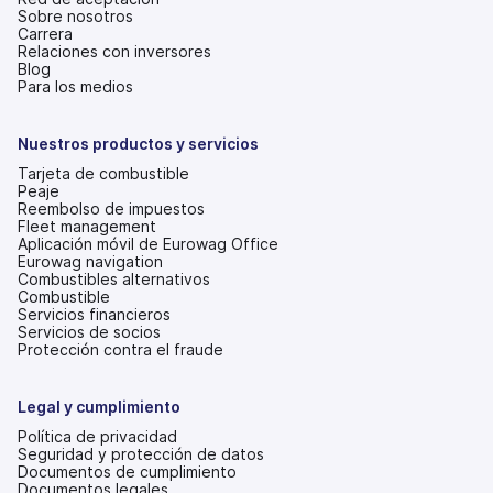
Sobre nosotros
Carrera
Relaciones con inversores
(se
Blog
abre
Para los medios
en
una
pestaña
Nuestros productos y servicios
nueva)
Tarjeta de combustible
Peaje
Reembolso de impuestos
Fleet management
Aplicación móvil de Eurowag Office
Eurowag navigation
Combustibles alternativos
Combustible
Servicios financieros
Servicios de socios
Protección contra el fraude
Legal y cumplimiento
Política de privacidad
Seguridad y protección de datos
Documentos de cumplimiento
Documentos legales