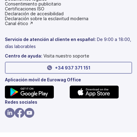
Consentimiento publicitario
Certificaciones ISO
Declaración de accesibilidad
(se
Declaración sobre la esclavitud moderna
abre
(se
Canal ético ↗
en
abre
una
en
pestaña
una
Servicio de atención al cliente en español:
De 9:00 a 18:00,
nueva)
pestaña
días laborables
nueva)
Centro de ayuda:
Visita nuestro soporte
+34 937 371 151
Aplicación móvil de Eurowag Office
(se
(se
Redes sociales
abre
abre
en
en
(se
(se
(se
una
una
abre
abre
abre
pestaña
pestaña
en
en
en