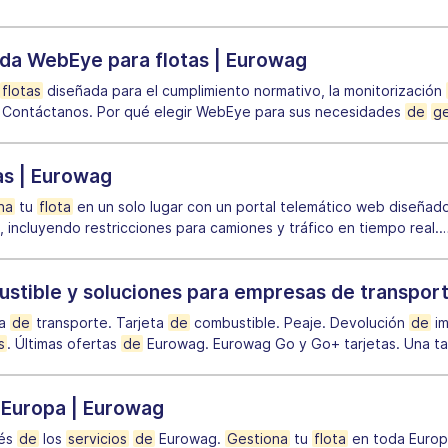
ada WebEye para flotas | Eurowag
flotas
diseñada para el cumplimiento normativo, la monitorización
. Contáctanos. Por qué elegir WebEye para sus necesidades
de
ge
as | Eurowag
na
tu
flota
en un solo lugar con un portal telemático web diseña
c, incluyendo restricciones para camiones y tráfico en tiempo real.
ustible y soluciones para empresas de transpor
sa
de
transporte. Tarjeta
de
combustible. Peaje. Devolución
de
im
s
. Últimas ofertas
de
Eurowag. Eurowag Go y Go+ tarjetas. Una ta
n Europa | Eurowag
vés
de
los
servicios
de
Eurowag.
Gestiona
tu
flota
en toda Europ