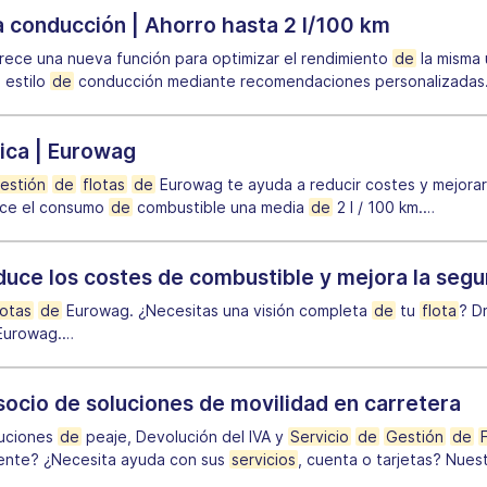
 conducción | Ahorro hasta 2 l/100 km
rece una nueva función para optimizar el rendimiento
de
la misma 
 estilo
de
conducción mediante recomendaciones personalizadas
tica | Eurowag
estión
de
flotas
de
Eurowag te ayuda a reducir costes y mejorar 
uce el consumo
de
combustible una media
de
2 l / 100 km.
…
duce los costes de combustible y mejora la segur
lotas
de
Eurowag. ¿Necesitas una visión completa
de
tu
flota
? D
urowag.
…
ocio de soluciones de movilidad en carretera
luciones
de
peaje, Devolución del IVA y
Servicio
de
Gestión
de
cliente? ¿Necesita ayuda con sus
servicios
, cuenta o tarjetas? Nue