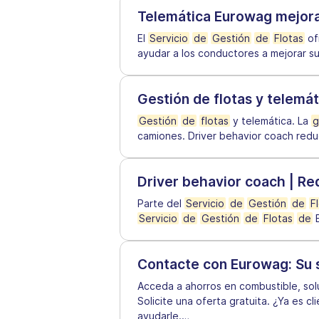
Telemática Eurowag mejora
El
Servicio
de
Gestión
de
Flotas
of
ayudar a los conductores a mejorar su
Gestión de flotas y telemá
Gestión
de
flotas
y telemática. La
g
camiones. Driver behavior coach red
Driver behavior coach | Re
Parte del
Servicio
de
Gestión
de
F
Servicio
de
Gestión
de
Flotas
de
E
Contacte con Eurowag: Su s
Acceda a ahorros en combustible, so
Solicite una oferta gratuita. ¿Ya es 
ayudarle.
…