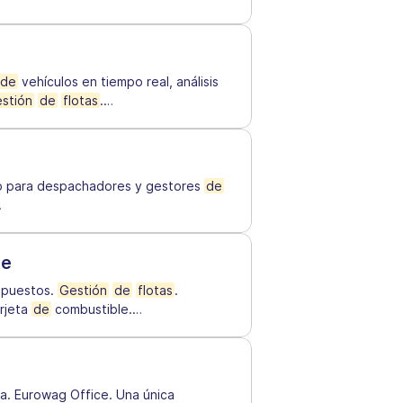
de
vehículos en tiempo real, análisis
stión
de
flotas
.
…
do para despachadores y gestores
de
…
te
puestos.
Gestión
de
flotas
.
rjeta
de
combustible.
…
a. Eurowag Office. Una única