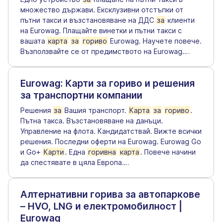
множество държави. Ексклузивни отстъпки от
пътни такси и възстановяване на ДДС
за
клиенти
на Eurowag. Плащайте винетки и пътни такси с
вашата
карта
за
гориво
Eurowag. Научете повече.
Възползвайте се от предимството на Eurowag.
…
Eurowag: Карти за гориво и решения
за транспортни компании
Решения
за
Вашия транспорт.
Карта
за
гориво
.
Пътна такса. Възстановяване на данъци.
Управление на флота. Кандидатствай. Вижте всички
решения. Последни оферти на Eurowag. Eurowag Go
и Go+
Карти
. Една
горивна
карта
. Повече начини
да спестявате в цяла Европа.
…
Алтернативни горива за автопаркове
– HVO, LNG и електромобилност |
Eurowag