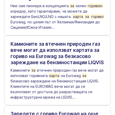
Ние сме пионери в концепцията
за
зелен
горивен
коридор, като гарантираме, че можете да
зареждате БиоLNG/LNG с нашата.
карта
за
гориво
Eurowag. по целия път от Хелзинки/Финландия до
Сицилия/Южна Италия.
…
Камионите за втечнен природен газ
вече могат да използват картата за
гориво на Eurowag за безкасово
зареждане на бензиностанции LIQVIS
Камионите
за
втечнен природен газ вече могат да
използват горивната
карта
на Eurowag
за
безкасово зареждане на бензиностанции LIQVIS.
Клиентите на EUROWAG вече могат да се
възползват от достъпа до разрастващата се
инфраструктурна мрежа на LIQVIS.
…
Заредете с гориво Eurowag на още