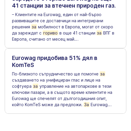
41 станции за втечнен природен газ.
– Клиентите на Eurowag, един от най-бързо
развиващите се доставчици на интегрирани
решения
за
мобилност в Европа, могат от скоро
да зареждат с
гориво
в още 41 станции
за
ВПГ в
Европа, считано от месец май.
…
Eurowag придобива 51% дял в
KomTeS
По-близкото сътрудничество ще помогне
за
създаването на унифициран глас и лице на
софтуера
за
управление на автопаркове в тези
ключови пазари, а в същото време клиентите на
Eurowag ще спечелят от дългогодишния опит,
който KomTeS може да предложи.
За
Eurowag.
…