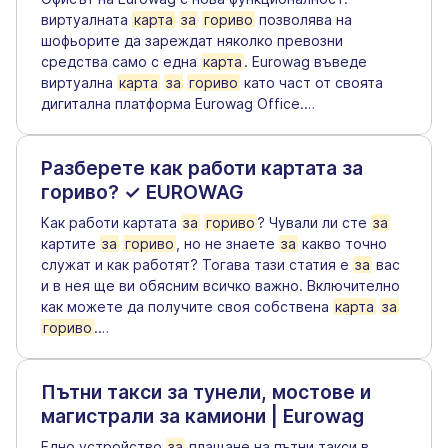
виртуалната
карта
за
гориво
позволява на
шофьорите да зареждат няколко превозни
средства само с една
карта
. Eurowag въведе
виртуална
карта
за
гориво
като част от своята
дигитална платформа Eurowag Office.
…
Разберете как работи картата за
гориво? ✓ EUROWAG
Как работи картата
за
гориво
? Чували ли сте
за
картите
за
гориво
, но не знаете
за
какво точно
служат и как работят? Тогава тази статия е
за
вас
и в нея ще ви обясним всичко важно. Включително
как можете да получите своя собствена
карта
за
гориво
.
…
Пътни такси за тунели, мостове и
магистрали за камиони | Eurowag
Едно устройство
за
плащане на пътни такси в