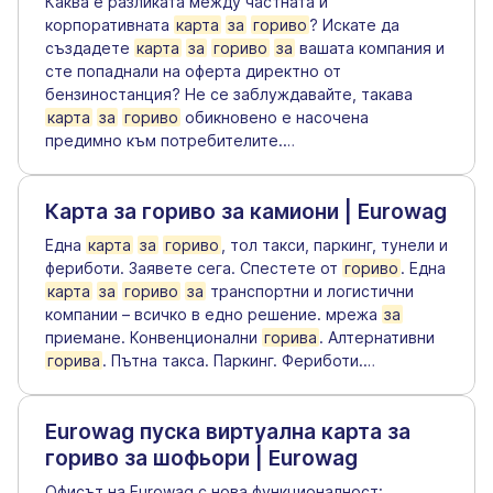
Каква е разликата между частната и
корпоративната
карта
за
гориво
? Искате да
създадете
карта
за
гориво
за
вашата компания и
сте попаднали на оферта директно от
бензиностанция? Не се заблуждавайте, такава
карта
за
гориво
обикновено е насочена
предимно към потребителите.
…
Карта за гориво за камиони | Eurowag
Една
карта
за
гориво
, тол такси, паркинг, тунели и
фериботи. Заявете сега. Спестете от
гориво
. Една
карта
за
гориво
за
транспортни и логистични
компании – всичко в едно решение. мрежа
за
приемане. Конвенционални
горива
. Алтернативни
горива
. Пътна такса. Паркинг. Фериботи.
…
Eurowag пуска виртуална карта за
гориво за шофьори | Eurowag
Офисът на Eurowag с нова функционалност: