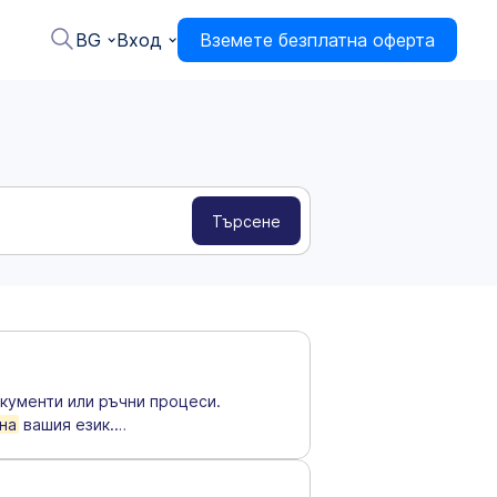
BG
Вход
Вземете безплатна оферта
кументи или ръчни процеси.
на
вашия език.
…