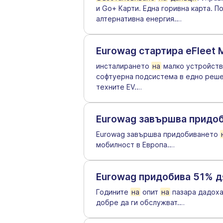
и Go+ Карти. Една горивна карта. П
алтернативна енергия.
…
Eurowag стартира eFleet
инсталирането
на
малко устройств
софтуерна подсистема в едно реше
техните EV.
…
Eurowag завършва придоб
Eurowag завършва придобиването
мобилност в Европа.
…
Eurowag придобива 51% д
Годините
на
опит
на
пазара дадох
добре да ги обслужват.
…