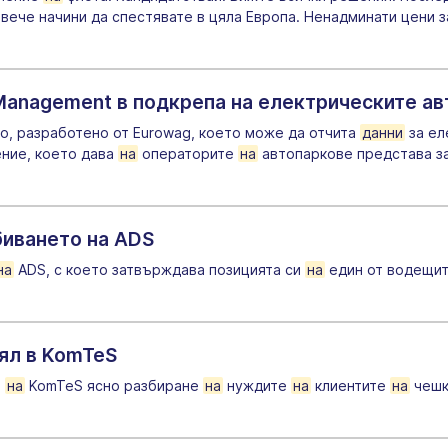
овече начини да спестявате в цяла Европа. Ненадминати цени 
 Management в подкрепа на електрическите а
о, разработено от Eurowag, което може да отчита
данни
за ел
ние, което дава
на
операторите
на
автопаркове представа за
иването на ADS
на
ADS, с което затвърждава позицията си
на
един от водещи
ял в KomTeS
а
на
KomTeS ясно разбиране
на
нуждите
на
клиентите
на
чешки