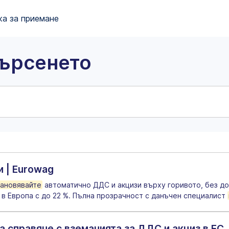
а за приемане
търсенето
 | Eurowag
ановявайте
автоматично ДДС и акцизи върху горивото, без до
в Европа с до 22 %. Пълна прозрачност с данъчен специалист
 справяне с вземанията за ДДС и акциз в ЕС