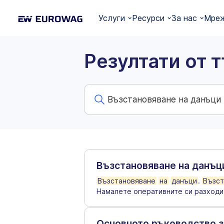
Услуги
Ресурси
За нас
Мреж
Резултати от 
Възстановяване на данъци
Възстановяване
на
данъци
.
Възст
Намалете оперативните си разходи 
Основното ръководство за