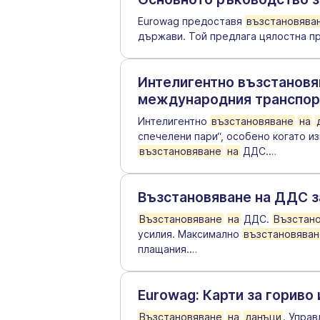
Eurowag предоставя
възстановява
държави. Той предлага цялостна п
Интелигентно възстановя
международния транспорт
Интелигентно
възстановяване
на
спечелени пари“, особено когато и
възстановяване
на
ДДС.
…
Възстановяване на ДДС з
Възстановяване
на
ДДС.
Възстан
усилия. Максимално
възстановяван
плащания.
…
Eurowag: Карти за гориво
Възстановяване
на
данъци
. Упра