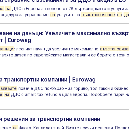
не
на
ДДС в Европа за повече от 28 държави, както и услуги з
роцедура за управление
на
услугите за
възстановяване
на
да
ване на данъци: Увеличете максимално възв
 | Eurowag
данъци
: лесният начин да увеличите максимално
възстановява
згаряте дизел по европейските магистрали и се борите с тези
а транспортни компании | Eurowag
овявайте
повече ДДС по-бързо – за гориво, тол такси и бизнес
е
на
ДДС с Smart tax refund в цяла Европа. Подобрете паричн
 и решения за транспортни компании
вление
на
флота. Кандидатствай. Вижте всички решения. Посл