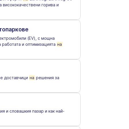
за висококачествени горива и
втопаркове
ектромобили (EV), с мощна
 работата и оптимизацията
на
те доставчици
на
решения за
я и словашкия пазар и как най-