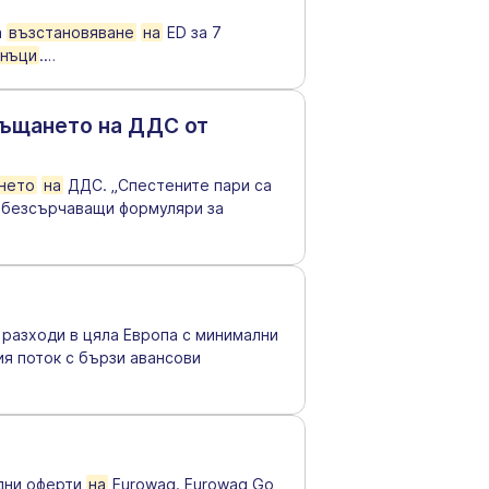
а
възстановяване
на
ED за 7
нъци
.
…
ръщането на ДДС от
нето
на
ДДС. „Спестените пари са
 обезсърчаващи формуляри за
 разходи в цяла Европа с минимални
ия поток с бързи авансови
едни оферти
на
Eurowag. Eurowag Go